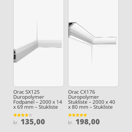
Orac SX125
Orac CX176
Duropolymer
Duropolymer
Fodpanel – 2000 x 14
Stukliste – 2000 x 40
x 69 mm – Stukliste
x 80 mm – Stukliste
135,00
198,00
Vurderet
Vurderet
kr.
kr.
4.1
4.9
ud af 5
ud af 5