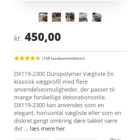
450,00
kr.
(
108
kundeanmeldelser)
Bedømt
som
4.3
DX119-2300 Duropolymer Vægliste En
ud af 5
baseret
klassisk vægprofil med flere
på
anvendelsesmuligheder, der passer til
kundebedø
mmelser
mange forskellige dekorationsstile.
DX119-2300 kan anvendes som en
elegant, horisontal vægliste eller som en
diskret gerigt omkring døre takket være
det …
læs mere her