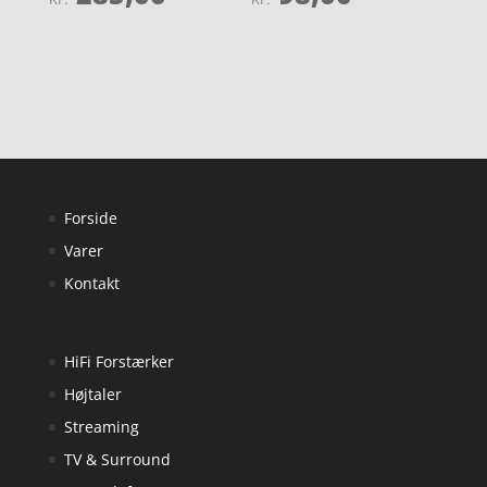
4.2
4.1
ud af 5
ud af 5
Forside
Varer
Kontakt
HiFi Forstærker
Højtaler
Streaming
TV & Surround