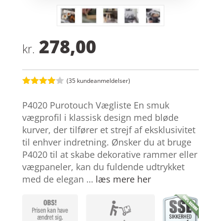
278,00
kr.
(
35
kundeanmeldelser)
Bedømt
som
3.9
P4020 Purotouch Vægliste En smuk
ud af 5
baseret
vægprofil i klassisk design med bløde
på
kurver, der tilfører et strejf af eksklusivitet
kundebed
ømmelse
til enhver indretning. Ønsker du at bruge
r
P4020 til at skabe dekorative rammer eller
vægpaneler, kan du fuldende udtrykket
med de elegan …
læs mere her