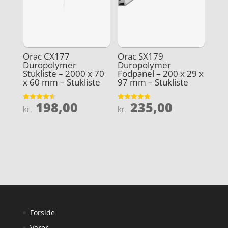
Orac CX177
Orac SX179
Duropolymer
Duropolymer
Stukliste – 2000 x 70
Fodpanel – 200 x 29 x
x 60 mm – Stukliste
97 mm – Stukliste
198,00
235,00
Vurderet
Vurderet
kr.
kr.
4.5
4.8
ud af 5
ud af 5
Forside
Varer