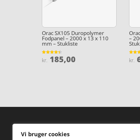
Orac SX105 Duropolymer
Orac
Fodpanel – 2000 x 13 x 110
– 20
mm – Stukliste
Stuk
185,00
6
Vurderet
Vurder
kr.
kr.
4.4
4.8
ud af 5
ud af 
Forside
Hi
Vi bruger cookies