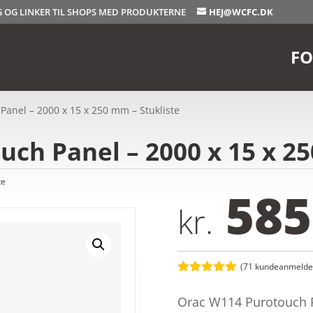
OG OG LINKER TIL SHOPS MED PRODUKTERNE
HEJ@WCFC.DK
FO
anel – 2000 x 15 x 250 mm – Stukliste
ch Panel – 2000 x 15 x 25
te
585
kr.
(
71
kundeanmeldel
Bedømt
som
5
ud
Orac W114 Purotouch 
af 5