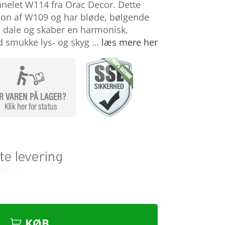
nelet W114 fra Orac Decor. Dette
sion af W109 og har bløde, bølgende
 dale og skaber en harmonisk,
d smukke lys- og skyg …
læs mere her
KØB