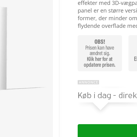
baseret på
effekter med 3D-vægpa
kundebedøm
panel er en større ver
melser
former, der minder om
flydende overflade me