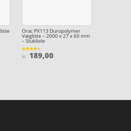
liste
Orac PX113 Duropolymer
Vægliste – 2000 x 27 x 60 mm
– Stukliste
189,00
Vurderet
kr.
4.2
ud af 5