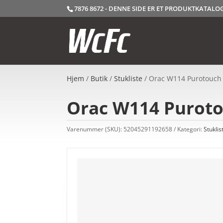
7876 8672 - DENNE SIDE ER ET PRODUKTKATAL
Hjem
/
Butik
/
Stukliste
/ Orac W114 Purotouch P
Orac W114 Purotou
Varenummer (SKU):
52045291192658
Kategori:
Stuklis