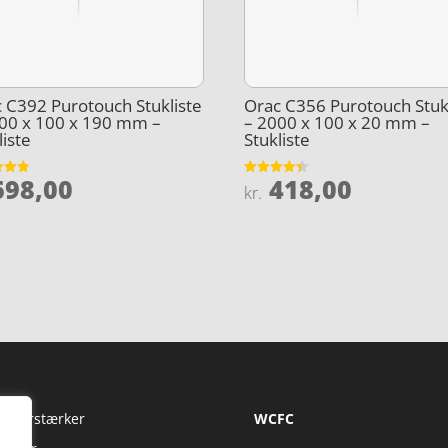
 C392 Purotouch Stukliste
Orac C356 Purotouch Stuk
00 x 100 x 190 mm –
– 2000 x 100 x 20 mm –
liste
Stukliste
98,00
418,00
et
Vurderet
kr.
4.4
5
ud af 5
Fi Forstærker
WCFC