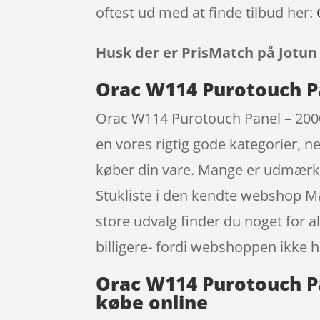
oftest ud med at finde tilbud her:
Husk der er PrisMatch på Jotun
Orac W114 Purotouch Pa
Orac W114 Purotouch Panel – 2000
en vores rigtig gode kategorier, ne
køber din vare. Mange er udmærke
Stukliste i den kendte webshop Ma
store udvalg finder du noget for a
billigere- fordi webshoppen ikke ha
Orac W114 Purotouch Pan
købe online