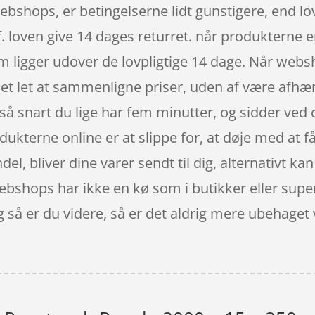
ebshops, er betingelserne lidt gunstigere, end lo
 loven give 14 dages returret. når produkterne e
ligger udover de lovpligtige 14 dage. Når websh
 det let at sammenligne priser, uden af være afhæn
å snart du lige har fem minutter, og sidder ved 
ukterne online er at slippe for, at døje med at få
ndel, bliver dine varer sendt til dig, alternativt ka
. Webshops har ikke en kø som i butikker eller su
og så er du videre, så er det aldrig mere ubehaget ve