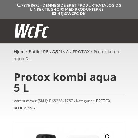
7876 8672 - DENNE SIDE ER ET PRODUKTKATALOG OG
LINKER TIL SHOPS MED PRODUKTERNE
HEJ@WCFC.DK
Hjem
/
Butik
/
RENGØRING
/
PROTOX
/ Protox kombi
aqua 5 L
Protox kombi aqua
5 L
Varenummer (SKU):
DK5228v1757
Kategorier:
PROTOX
,
RENGØRING