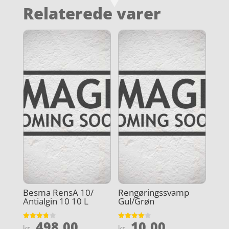
Relaterede varer
Besma RensA 10/
Rengøringssvamp
Antialgin 10 10 L
Gul/Grøn
498,00
10,00
Vurderet
Vurderet
kr.
kr.