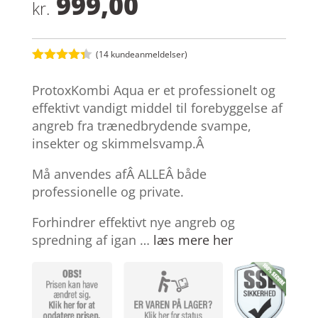
999,00
kr.
(
14
kundeanmeldelser)
Bedømt
som
4.3
ProtoxKombi Aqua er et professionelt og
ud af 5
baseret
effektivt vandigt middel til forebyggelse af
på
angreb fra trænedbrydende svampe,
kundebedø
mmelser
insekter og skimmelsvamp.Â
Må anvendes afÂ ALLEÂ både
professionelle og private.
Forhindrer effektivt nye angreb og
spredning af igan …
læs mere her