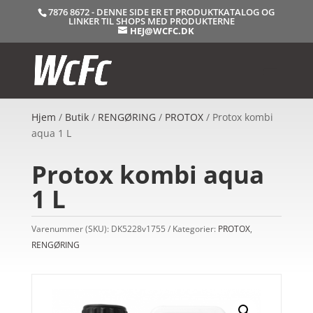
7876 8672 - DENNE SIDE ER ET PRODUKTKATALOG OG
LINKER TIL SHOPS MED PRODUKTERNE
HEJ@WCFC.DK
Hjem
/
Butik
/
RENGØRING
/
PROTOX
/ Protox kombi
aqua 1 L
Protox kombi aqua
1 L
Varenummer (SKU):
DK5228v1755
Kategorier:
PROTOX
,
RENGØRING