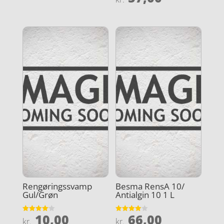
4.3
ud af 5
Rengøringssvamp
Besma RensA 10/
Gul/Grøn
Antialgin 10 1 L
10,00
66,00
Vurderet
Vurderet
kr.
kr.
4.1
4