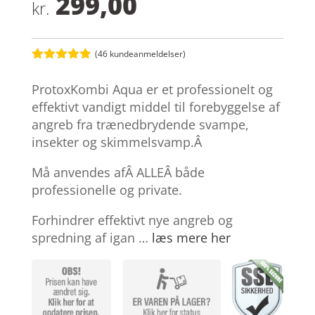
299,00
kr.
(
46
kundeanmeldelser)
Bedømt
som
4.8
ProtoxKombi Aqua er et professionelt og
ud af 5
baseret på
effektivt vandigt middel til forebyggelse af
kundebedøm
angreb fra trænedbrydende svampe,
melser
insekter og skimmelsvamp.Â
Må anvendes afÂ ALLEÂ både
professionelle og private.
Forhindrer effektivt nye angreb og
spredning af igan …
læs mere her