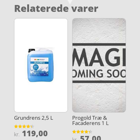
Relaterede varer
Grundrens 2,5 L
Progold Træ &
Facaderens 1 L
119,00
Vurderet
kr.
57,00
4.3
Vurderet
kr.
ud af 5