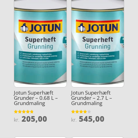
Jotun Superhæft
Jotun Superhæft
Grunder – 0.68 L –
Grunder – 2.7 L –
Grundmaling
Grundmaling
205,00
545,00
Vurderet
Vurderet
kr.
kr.
4.8
4
ud af 5
ud af 5