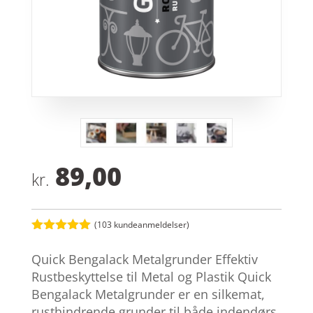
89,00
kr.
(
103
kundeanmeldelser)
Bedømt
som
5
ud
Quick Bengalack Metalgrunder Effektiv
af 5
baseret på
Rustbeskyttelse til Metal og Plastik Quick
kundebedøm
Bengalack Metalgrunder er en silkemat,
melser
rusthindrende grunder til både indendørs