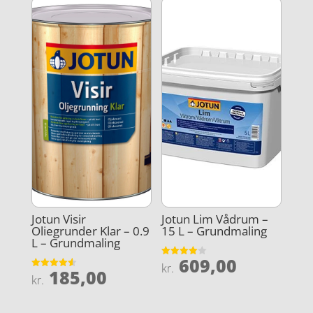
Jotun Visir
Jotun Lim Vådrum –
Oliegrunder Klar – 0.9
15 L – Grundmaling
L – Grundmaling
609,00
Vurderet
kr.
185,00
4
Vurderet
kr.
ud af 5
4.6
ud af 5