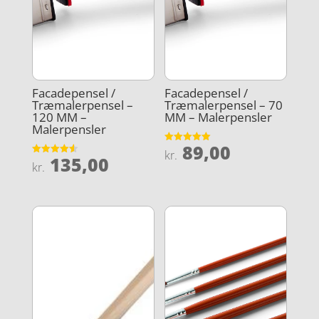
Facadepensel /
Facadepensel /
Træmalerpensel –
Træmalerpensel – 70
120 MM –
MM – Malerpensler
Malerpensler
89,00
Vurderet
kr.
135,00
5
Vurderet
kr.
ud af 5
4.6
ud af 5