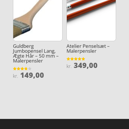
Guldberg
Atelier Penselsæt –
Jumbopensel Lang,
Malerpensler
Ægte Hår – 50 mm –
Malerpensler
349,00
Vurderet
kr.
4.9
ud af 5
149,00
Vurderet
kr.
3.8
ud af 5