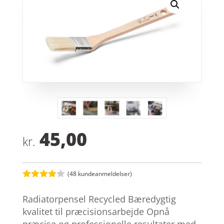
45,00
kr.
(
48
kundeanmeldelser)
Bedømt
som
3.9
Radiatorpensel Recycled Bæredygtig
ud af 5
baseret
kvalitet til præcisionsarbejde Opnå
på
præcise og professionelle resultater med