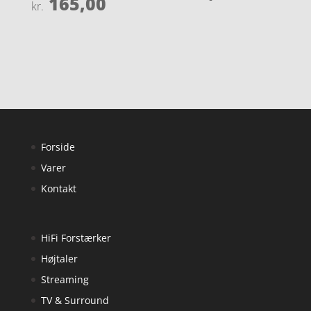
165,00
Vurderet
kr.
ud af 5
4.3
ud af 5
Forside
Varer
Kontakt
HiFi Forstærker
Højtaler
Streaming
TV & Surround