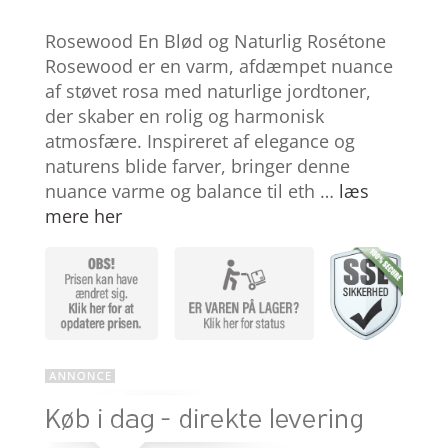
Bedømt
som
4.4
Rosewood En Blød og Naturlig Rosétone
ud af 5
baseret
Rosewood er en varm, afdæmpet nuance
på
af støvet rosa med naturlige jordtoner,
kundebedø
mmelser
der skaber en rolig og harmonisk
atmosfære. Inspireret af elegance og
naturens blide farver, bringer denne
nuance varme og balance til eth …
læs
mere her