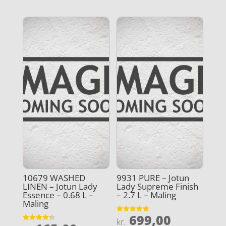
10679 WASHED
9931 PURE – Jotun
LINEN – Jotun Lady
Lady Supreme Finish
Essence – 0.68 L –
– 2.7 L – Maling
Maling
699,00
Vurderet
kr.
4.9