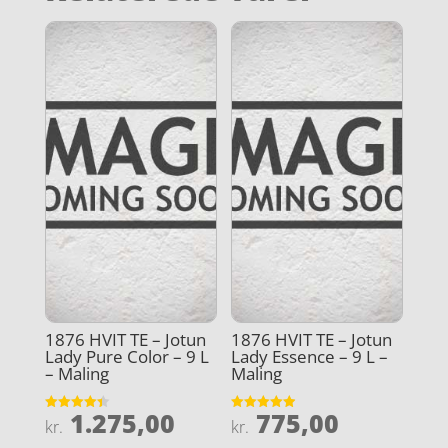
1876 HVIT TE – Jotun
1876 HVIT TE – Jotun
Lady Pure Color – 9 L
Lady Essence – 9 L –
– Maling
Maling
1.275,00
775,00
Vurderet
Vurderet
kr.
kr.
4.4
4.9
ud af 5
ud af 5