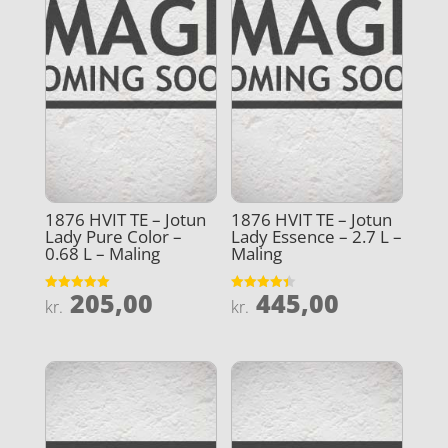
1876 HVIT TE – Jotun
1876 HVIT TE – Jotun
Lady Pure Color –
Lady Essence – 2.7 L –
0.68 L – Maling
Maling
205,00
445,00
Vurderet
Vurderet
kr.
kr.
5
4.4
ud af 5
ud af 5