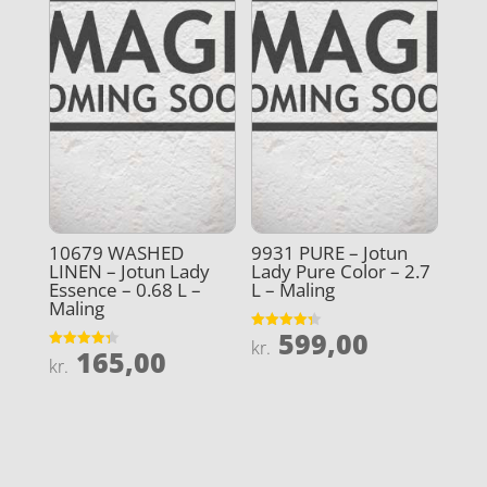
10679 WASHED
9931 PURE – Jotun
LINEN – Jotun Lady
Lady Pure Color – 2.7
Essence – 0.68 L –
L – Maling
Maling
599,00
Vurderet
kr.
165,00
4.3
Vurderet
kr.
ud af 5
4.3
ud af 5