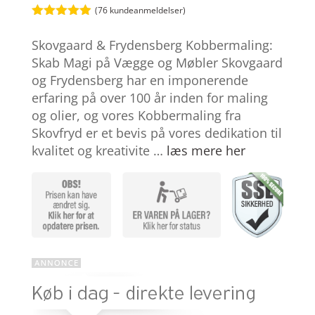
(
76
kundeanmeldelser)
Bedømt
som
4.9
Skovgaard & Frydensberg Kobbermaling:
ud af 5
baseret på
Skab Magi på Vægge og Møbler Skovgaard
kundebedøm
og Frydensberg har en imponerende
melser
erfaring på over 100 år inden for maling
og olier, og vores Kobbermaling fra
Skovfryd er et bevis på vores dedikation til
kvalitet og kreativite …
læs mere her