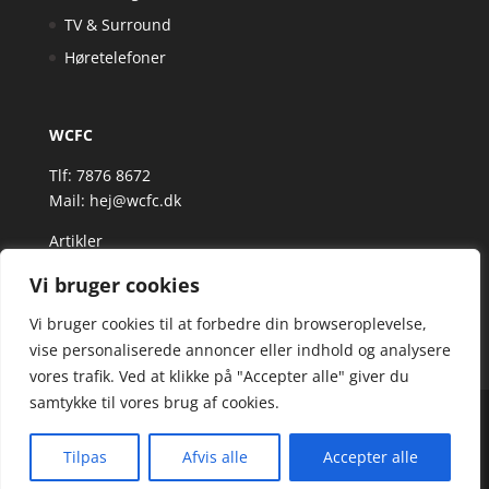
TV & Surround
Høretelefoner
WCFC
Tlf: 7876 8672
Mail:
hej@wcfc.dk
Artikler
Vi bruger cookies
Vi bruger cookies til at forbedre din browseroplevelse,
vise personaliserede annoncer eller indhold og analysere
vores trafik. Ved at klikke på "Accepter alle" giver du
samtykke til vores brug af cookies.
Wcfc.dk er siden, der samler et bredt udvalg af
spændende varer. Siden er et affiiliatesite, og nogle
Tilpas
Afvis alle
Accepter alle
links kan være affiliatelinks.