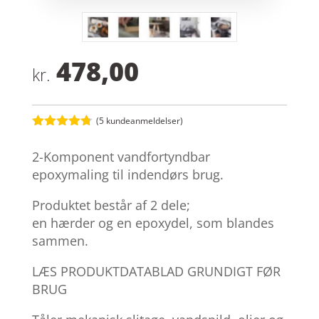
478,00
kr.
(
5
kundeanmeldelser)
Bedømt
som
4.7
2-Komponent vandfortyndbar
ud af 5
baseret på
epoxymaling til indendørs brug.
kundebedø
mmelser
Produktet består af 2 dele;
en hærder og en epoxydel, som blandes
sammen.
LÆS PRODUKTDATABLAD GRUNDIGT FØR
BRUG