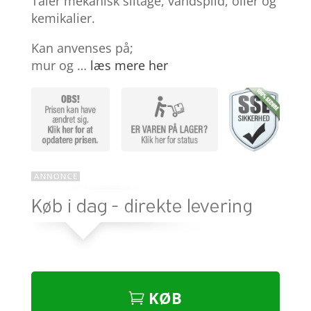
Tåler mekanisk slitage, vandspild, olier og
kemikalier.
Kan anvenses på;
mur og …
læs mere her
KØB