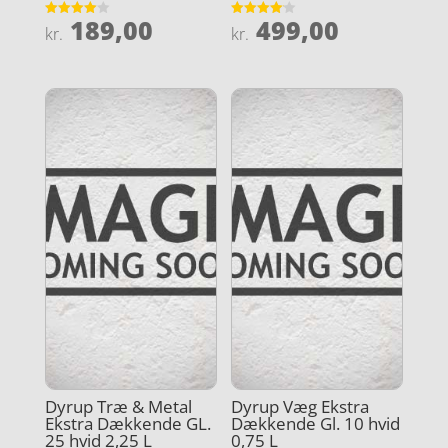
189,00
499,00
Vurderet
Vurderet
kr.
kr.
4
4.1
ud af 5
ud af 5
Dyrup Træ & Metal
Dyrup Væg Ekstra
Ekstra Dækkende GL.
Dækkende Gl. 10 hvid
25 hvid 2,25 L
0,75 L