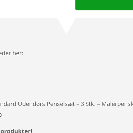
leder her:
tandard Udendørs Penselsæt – 3 Stk. – Malerpensle
p
 produkter!