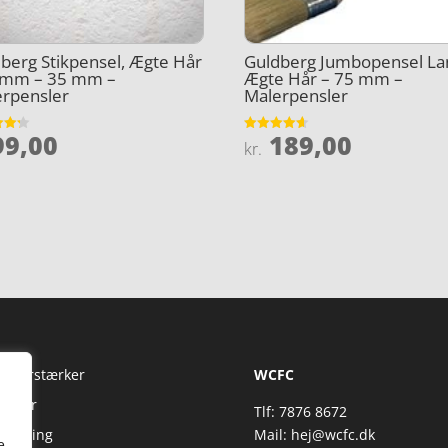
berg Stikpensel, Ægte Hår
Guldberg Jumbopensel La
5mm – 35 mm –
Ægte Hår – 75 mm –
erpensler
Malerpensler
9,00
189,00
et
Vurderet
kr.
4.6
5
ud af 5
Fi Forstærker
WCFC
jtaler
Tlf: 7876 8672
reaming
Mail:
hej@wcfc.dk
e