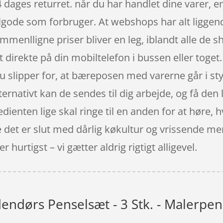
 dages returret. når du har handlet dine varer, 
ode som forbruger. At webshops har alt liggende 
ammenlligne priser bliver en leg, iblandt alle de 
t direkte på din mobiltelefon i bussen eller toget
u slipper for, at bæreposen med varerne går i st
lternativt kan de sendes til dig arbejde, og få den
dienten lige skal ringe til en anden for at høre, hv
ne det er slut med dårlig køkultur og vrissende m
 hurtigst – vi gætter aldrig rigtigt alligevel.
endørs Penselsæt - 3 Stk. - Malerpen