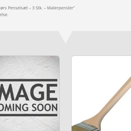
ørs Penselsæt – 3 Stk. – Malerpensler”
else.