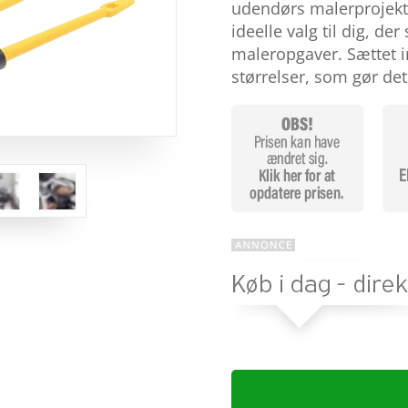
baseret på
udendørs malerprojekte
kundebedø
ideelle valg til dig, d
mmelser
maleropgaver. Sættet in
størrelser, som gør de