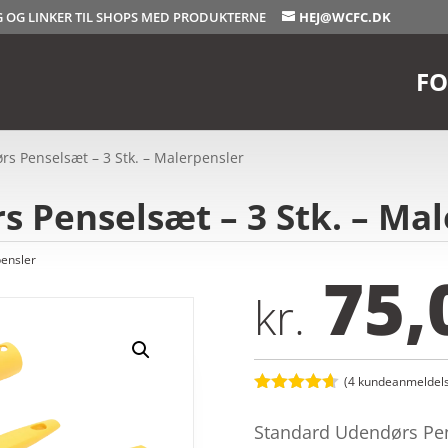
OG OG LINKER TIL SHOPS MED PRODUKTERNE
HEJ@WCFC.DK
FO
s Penselsæt – 3 Stk. – Malerpensler
 Penselsæt – 3 Stk. – Ma
ensler
75,
kr.
(
4
kundeanmeldels
Bedømt
som
4.6
Standard Udendørs Pense
ud af 5