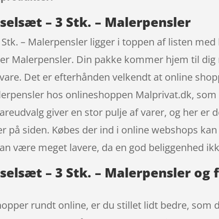
elsæt – 3 Stk. – Malerpensler
tk. – Malerpensler ligger i toppen af listen med
er Malerpensler. Din pakke kommer hjem til dig m
in vare. Det er efterhånden velkendt at online sh
erpensler hos onlineshoppen Malprivat.dk, som o
eudvalg giver en stor pulje af varer, og her er de
er på siden. Købes der ind i online webshops kan
kan være meget lavere, da en god beliggenhed ik
elsæt – 3 Stk. – Malerpensler og 
opper rundt online, er du stillet lidt bedre, som 