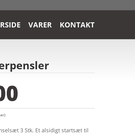
RSIDE
VARER
KONTAKT
lerpensler
00
er)
lsæt 3 Stk. Et alsidigt startsæt til