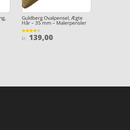
ng,
Guldberg Ovalpensel, Ægte
Hår – 35 mm – Malerpensler
139,00
Vurderet
kr.
4.1
ud af 5