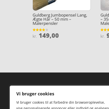
Guldberg Jumbopensel Lang,
Guld
Ægte Hår – 50 mm –
– 3
Malerpensler
Mal
149,00
9
Vurderet
Vurder
kr.
kr.
3.8
4.2
ud af 5
ud af 
Forside
Hi
Vi bruger cookies
Varer
Hø
Vi bruger cookies til at forbedre din browseroplevelse,
Kontakt
St
vise personaliserede annoncer eller indhold og analyser