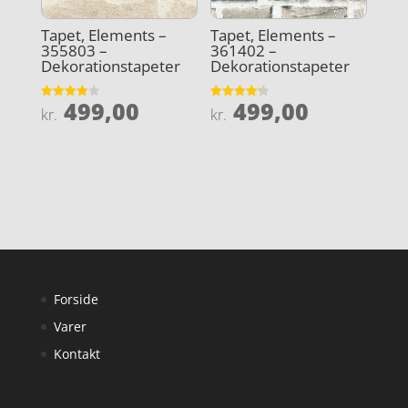
Tapet, Elements –
Tapet, Elements –
355803 –
361402 –
Dekorationstapeter
Dekorationstapeter
499,00
499,00
Vurderet
Vurderet
kr.
kr.
4
4.2
ud af 5
ud af 5
Forside
Varer
Kontakt