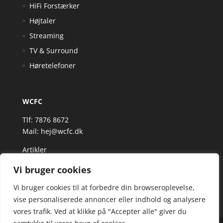
HiFi Forstærker
Højtaler
Streaming
TV & Surround
Høretelefoner
WCFC
Tlf: 7876 8672
Mail:
hej@wcfc.dk
Artikler
Vi bruger cookies
Vi bruger cookies til at forbedre din browseroplevelse,
vise personaliserede annoncer eller indhold og analysere
vores trafik. Ved at klikke på "Accepter alle" giver du