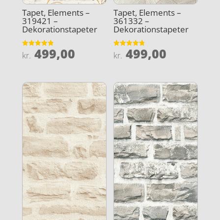
Tapet, Elements –
Tapet, Elements –
319421 –
361332 –
Dekorationstapeter
Dekorationstapeter
499,00
499,00
Vurderet
Vurderet
kr.
kr.
4.9
4.8
ud af 5
ud af 5