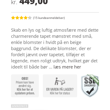
449,00
kr.
(
15
kundeanmeldelser)
Bedømt
som
4.2
Skab en lys og luftig atmosfære med dette
ud af 5
baseret
charmerende tapet mønstret med små,
på
enkle blomster i hvidt på en beige
kundebedø
mmelser
baggrund. De delikate blomster, der er
fordelt jævnt over tapetet, tilføjer et
legende, men roligt udtryk, hvilket gør det
ideelt til både bør …
læs mere her