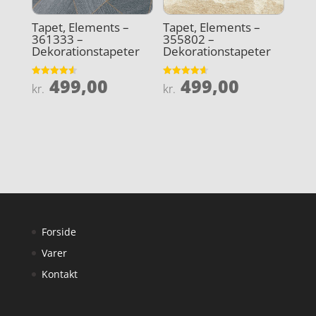
Tapet, Elements –
Tapet, Elements –
361333 –
355802 –
Dekorationstapeter
Dekorationstapeter
499,00
499,00
Vurderet
Vurderet
kr.
kr.
4.6
4.6
ud af 5
ud af 5
Forside
Varer
Kontakt