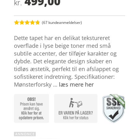
499,00
kr.
(
67
kundeanmeldelser)
Bedømt
som
4.7
Dette tapet har en delikat tekstureret
ud af 5
baseret på
overflade i lyse beige toner med små
kundebedø
subtile accenter, der tilføjer karakter og
mmelser
dybde. Det elegante design skaber en
tidløs æstetik, perfekt til en afslappet og
sofistikeret indretning. Specifikationer:
Mønsterforsky …
læs mere her