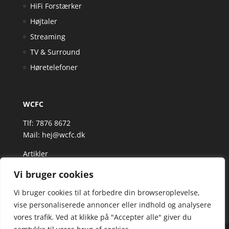
HiFi Forstærker
Højtaler
Streaming
TV & Surround
Høretelefoner
WCFC
Tlf: 7876 8672
Mail:
hej@wcfc.dk
Artikler
Vi bruger cookies
Vi bruger cookies til at forbedre din browseroplevelse,
vise personaliserede annoncer eller indhold og analysere
vores trafik. Ved at klikke på "Accepter alle" giver du