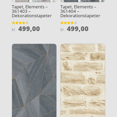
Tapet, Elements –
Tapet, Elements –
361403 –
361404 –
Dekorationstapeter
Dekorationstapeter
499,00
499,00
Vurderet
Vurderet
kr.
kr.
4.3
3.8
ud af 5
ud af 5