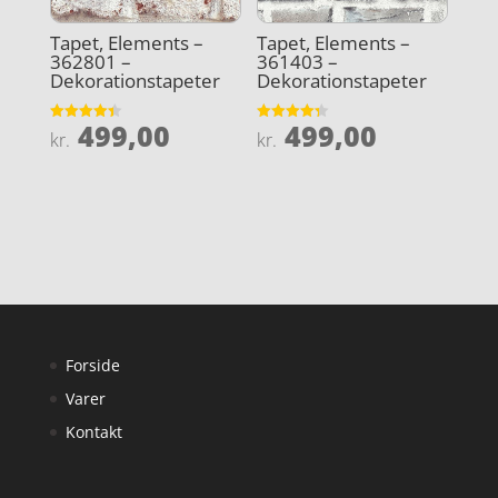
Tapet, Elements –
Tapet, Elements –
362801 –
361403 –
Dekorationstapeter
Dekorationstapeter
499,00
499,00
Vurderet
Vurderet
kr.
kr.
4.4
4.3
ud af 5
ud af 5
Forside
Varer
Kontakt