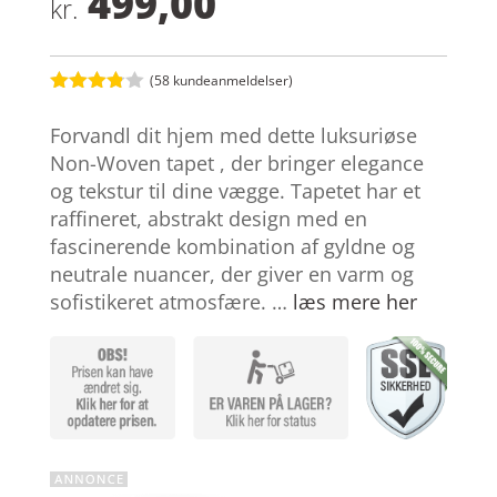
499,00
kr.
(
58
kundeanmeldelser)
Bedømt
som
3.8
Forvandl dit hjem med dette luksuriøse
ud af 5
baseret
Non-Woven tapet , der bringer elegance
på
og tekstur til dine vægge. Tapetet har et
kundebed
ømmels
raffineret, abstrakt design med en
er
fascinerende kombination af gyldne og
neutrale nuancer, der giver en varm og
sofistikeret atmosfære. …
læs mere her