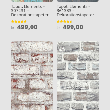
Tapet, Elements –
Tapet, Elements –
307231 –
361333 –
Dekorationstapeter
Dekorationstapeter
499,00
499,00
Vurderet
Vurderet
kr.
kr.
4.7
4.6
ud af 5
ud af 5