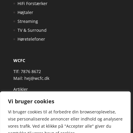
HiFi Forstærker
Højtaler
Streaming
TV & Surround
Høretelefoner
WCFC
Tlf: 7876 8672
Mail:
hej@wcfc.dk
Artikler
Vi bruger cookies
Vi bruger cookies til at forbedre din browseroplevelse,
vise personaliserede annoncer eller indhold og analysere
vores trafik. Ved at klikke på "Accepter alle" giver du