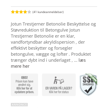
(
41
kundeanmeldelser)
Bedømt
som
3.9
Jotun Trestjerner Betonolie Beskyttelse og
ud af 5
baseret
Støvreduktion til Betongulve Jotun
på
Trestjerner Betonolie er en klar,
kundebed
ømmelse
vandfortyndbar akryldispersion , der
r
effektivt beskytter og forsegler
betongulve, vægge og lofter . Produktet
trænger dybt ind i underlaget , …
læs
mere her