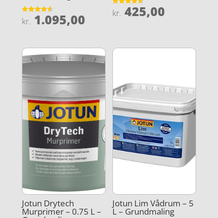
425,00
Vurderet
kr.
1.095,00
4.6
Vurderet
kr.
ud af 5
4.6
ud af 5
Jotun Drytech
Jotun Lim Vådrum – 5
Murprimer – 0.75 L –
L – Grundmaling