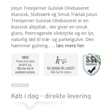
Bedømt
som
4.8
Jotun Trestjerner Gulvlak Oliebaseret
ud af 5
baseret på
Klassisk, Slidstærk og Smuk Trælak Jotun
kundebedøm
Trestjerner Gulvlak Oliebaseret er en
melser
klassisk alkydlak , der giver en smuk
glans, fremragende slidstyrke og en lys,
naturlig lød til træ- og parketgulve. Den
hæmmer gulning , …
læs mere her