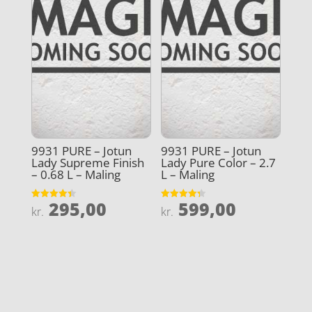
9931 PURE – Jotun
9931 PURE – Jotun
Lady Supreme Finish
Lady Pure Color – 2.7
– 0.68 L – Maling
L – Maling
295,00
599,00
Vurderet
Vurderet
kr.
kr.
4.4
4.3
ud af 5
ud af 5