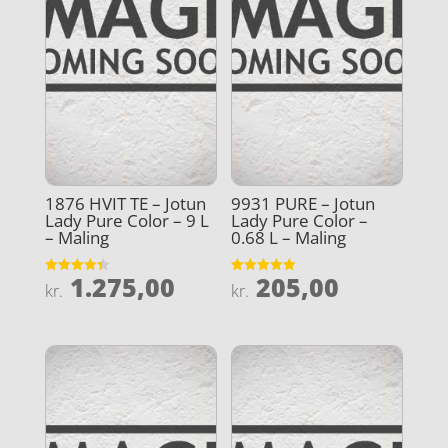
1876 HVIT TE – Jotun
9931 PURE – Jotun
Lady Pure Color – 9 L
Lady Pure Color –
– Maling
0.68 L – Maling
1.275,00
205,00
Vurderet
Vurderet
kr.
kr.
4.4
4.9
ud af 5
ud af 5