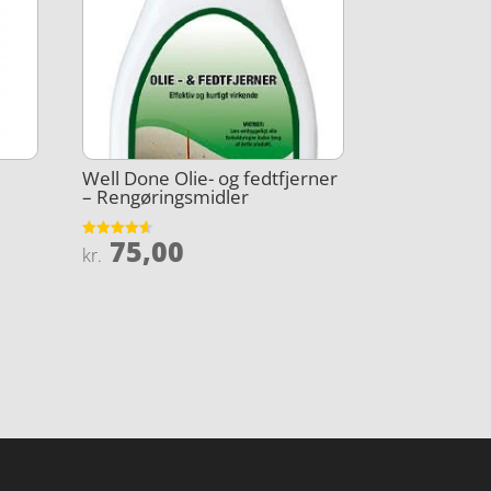
Well Done Olie- og fedtfjerner
– Rengøringsmidler
75,00
Vurderet
kr.
4.6
ud af 5