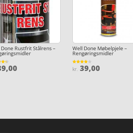
 Done Rustfrit Stålrens –
Well Done Møbelpjele –
gøringsmidler
Rengøringsmidler
9,00
39,00
et
Vurderet
kr.
4
5
ud af 5