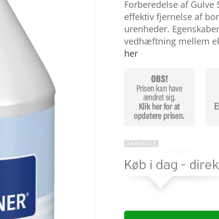
baseret på
Forberedelse af Gulve S
kundebedøm
effektiv fjernelse af b
melser
urenheder. Egenskaber 
vedhæftning mellem e
her