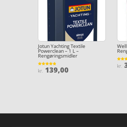
Jotun Yachting Textile
Well
Powerclean – 1 L –
Ren
Rengøringsmidler
3
Vurder
kr.
139,00
4.3
Vurderet
kr.
ud af 
4.8
ud af 5