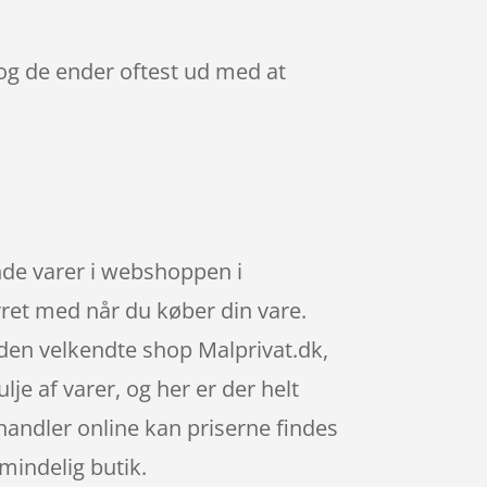
 og de ender oftest ud med at
nde varer i webshoppen i
rret med når du køber din vare.
 den velkendte shop Malprivat.dk,
lje af varer, og her er der helt
handler online kan priserne findes
lmindelig butik.