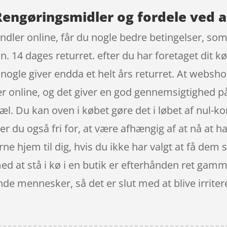
Rengøringsmidler og fordele ved a
ndler online, får du nogle bedre betingelser, som 
n. 14 dages returret. efter du har foretaget dit k
gle giver endda et helt års returret. At webshops
ser online, og det giver en god gennemsigtighed 
opæl. Du kan oven i købet gøre det i løbet af n
 er du også fri for, at være afhængig af at nå at h
jem til dig, hvis du ikke har valgt at få dem se
 med at stå i kø i en butik er efterhånden ret gam
ende mennesker, så det er slut med at blive irri