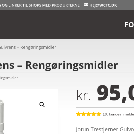
OG OG LINKER TIL SHOPS MED PRODUKTERNE
HEJ@WCFC.DK
FO
Gulvrens – Rengøringsmidler
ens – Rengøringsmidler
ingsmidler
95,
kr.
(
26
kundeanmeldel
Bedømt
som
5
ud
Jotun Trestjerner Gulvr
af 5