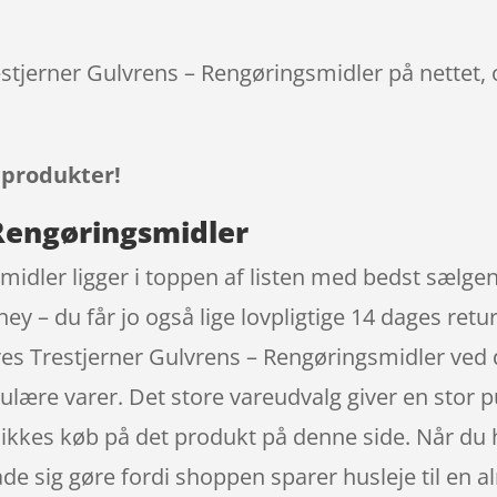
restjerner Gulvrens – Rengøringsmidler på nettet,
 produkter!
 Rengøringsmidler
midler ligger i toppen af listen med bedst sælge
y – du får jo også lige lovpligtige 14 dages retu
res Trestjerner Gulvrens – Rengøringsmidler ved
pulære varer. Det store vareudvalg giver en stor pu
klikkes køb på det produkt på denne side. Når du 
ade sig gøre fordi shoppen sparer husleje til en a