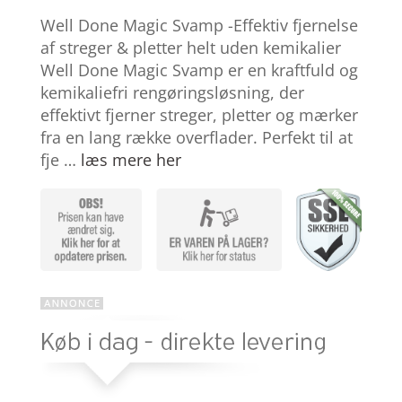
Bedømt
som
3.8
Well Done Magic Svamp -Effektiv fjernelse
ud af 5
baseret
af streger & pletter helt uden kemikalier
på
Well Done Magic Svamp er en kraftfuld og
kundebed
ømmels
kemikaliefri rengøringsløsning, der
er
effektivt fjerner streger, pletter og mærker
fra en lang række overflader. Perfekt til at
fje …
læs mere her