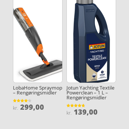
LobaHome Spraymop
Jotun Yachting Textile
– Rengøringsmidler
Powerclean – 1 L –
Rengøringsmidler
299,00
Vurderet
kr.
139,00
4.2
Vurderet
kr.
ud af 5
4.8
ud af 5