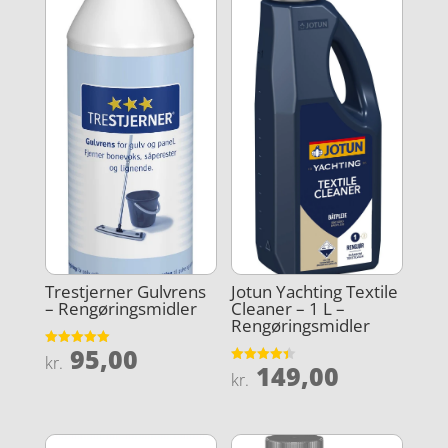
Trestjerner Gulvrens
Jotun Yachting Textile
– Rengøringsmidler
Cleaner – 1 L –
Rengøringsmidler
95,00
Vurderet
kr.
149,00
5
Vurderet
kr.
ud af 5
4.4
ud af 5