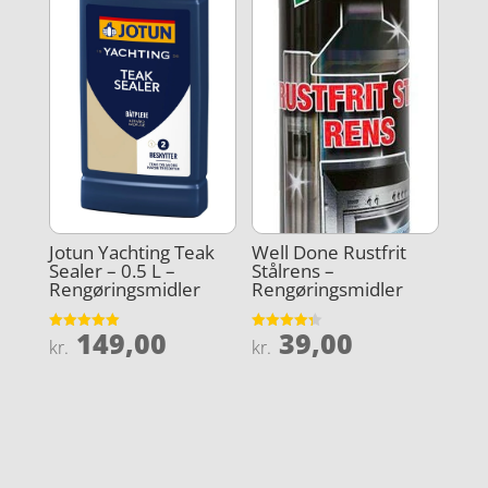
Jotun Yachting Teak
Well Done Rustfrit
Sealer – 0.5 L –
Stålrens –
Rengøringsmidler
Rengøringsmidler
149,00
39,00
Vurderet
Vurderet
kr.
kr.
5
4.3
ud af 5
ud af 5