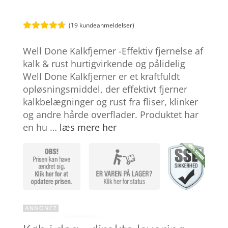
(
19
kundeanmeldelser)
Bedømt
som
4.6
Well Done Kalkfjerner -Effektiv fjernelse af
ud af 5
baseret på
kalk & rust hurtigvirkende og pålidelig
kundebedø
Well Done Kalkfjerner er et kraftfuldt
mmelser
opløsningsmiddel, der effektivt fjerner
kalkbelægninger og rust fra fliser, klinker
og andre hårde overflader. Produktet har
en hu …
læs mere her