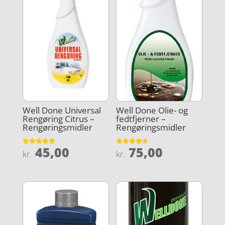
Well Done Universal
Well Done Olie- og
Rengøring Citrus –
fedtfjerner –
Rengøringsmidler
Rengøringsmidler
45,00
75,00
Vurderet
Vurderet
kr.
kr.
5
4.6
ud af 5
ud af 5