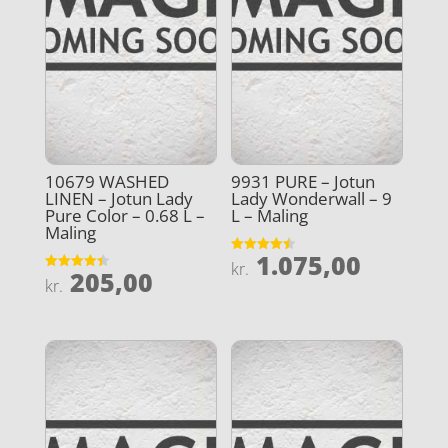
10679 WASHED
9931 PURE – Jotun
LINEN – Jotun Lady
Lady Wonderwall – 9
Pure Color – 0.68 L –
L – Maling
Maling
1.075,00
Vurderet
kr.
205,00
4.5
Vurderet
kr.
ud af 5
4.4
ud af 5