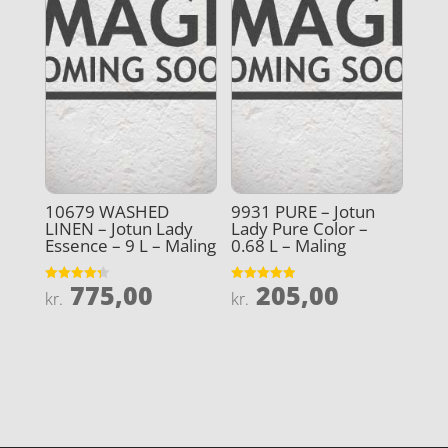
10679 WASHED
9931 PURE – Jotun
LINEN – Jotun Lady
Lady Pure Color –
Essence – 9 L – Maling
0.68 L – Maling
775,00
205,00
Vurderet
Vurderet
kr.
kr.
4.3
4.9
ud af 5
ud af 5