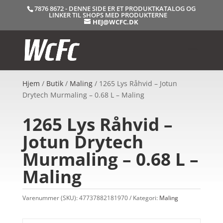
7876 8672 - DENNE SIDE ER ET PRODUKTKATALOG OG
LINKER TIL SHOPS MED PRODUKTERNE
HEJ@WCFC.DK
Hjem
/
Butik
/
Maling
/ 1265 Lys Råhvid – Jotun
Drytech Murmaling – 0.68 L – Maling
1265 Lys Råhvid –
Jotun Drytech
Murmaling – 0.68 L –
Maling
Varenummer (SKU):
47737882181970
Kategori:
Maling