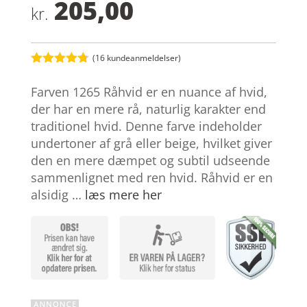
205,00
kr.
(
16
kundeanmeldelser)
Bedømt
som
4.7
Farven 1265 Råhvid er en nuance af hvid,
ud af 5
baseret på
der har en mere rå, naturlig karakter end
kundebedø
traditionel hvid. Denne farve indeholder
mmelser
undertoner af grå eller beige, hvilket giver
den en mere dæmpet og subtil udseende
sammenlignet med ren hvid. Råhvid er en
alsidig …
læs mere her