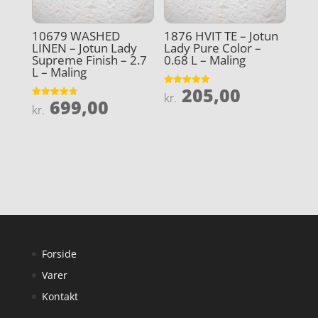
10679 WASHED
1876 HVIT TE – Jotun
LINEN – Jotun Lady
Lady Pure Color –
Supreme Finish – 2.7
0.68 L – Maling
L – Maling
205,00
Vurderet
kr.
699,00
5
Vurderet
kr.
ud af 5
4.8
ud af 5
Forside
Varer
Kontakt