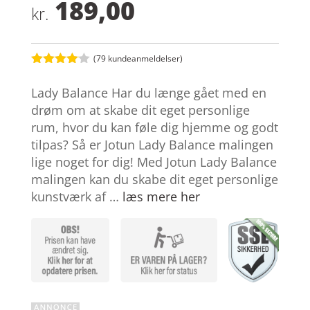
189,00
kr.
(
79
kundeanmeldelser)
Bedømt
som
4
Lady Balance Har du længe gået med en
ud af 5
baseret
drøm om at skabe dit eget personlige
på
rum, hvor du kan føle dig hjemme og godt
kundebed
ømmelse
tilpas? Så er Jotun Lady Balance malingen
r
lige noget for dig! Med Jotun Lady Balance
malingen kan du skabe dit eget personlige
kunstværk af …
læs mere her