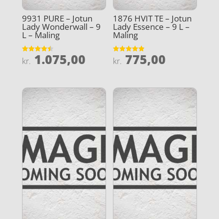
9931 PURE – Jotun
1876 HVIT TE – Jotun
Lady Wonderwall – 9
Lady Essence – 9 L –
L – Maling
Maling
1.075,00
775,00
Vurderet
Vurderet
kr.
kr.
4.5
4.9
ud af 5
ud af 5