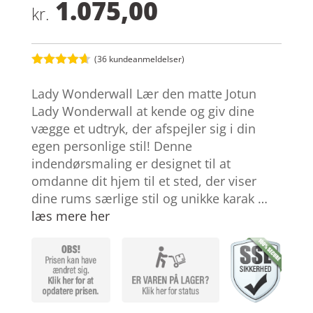
1.075,00
kr.
(
36
kundeanmeldelser)
Bedømt
som
4.6
Lady Wonderwall Lær den matte Jotun
ud af 5
baseret på
Lady Wonderwall at kende og giv dine
kundebedø
vægge et udtryk, der afspejler sig i din
mmelser
egen personlige stil! Denne
indendørsmaling er designet til at
omdanne dit hjem til et sted, der viser
dine rums særlige stil og unikke karak …
læs mere her