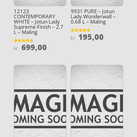
12123
9931 PURE – Jotun
CONTEMPORARY
Lady Wonderwall –
WHITE – Jotun Lady
0.68 L – Maling
Supreme Finish – 2.7
L – Maling
195,00
Vurderet
kr.
5
ud af 5
699,00
Vurderet
kr.
4.7
ud af 5