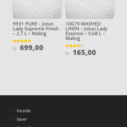
9931 PURE – Jotun
10679 WASHED
Lady Supreme Finish
LINEN – Jotun Lady
– 2.7 L – Maling
Essence – 0.68 L –
Maling
699,00
Vurderet
kr.
165,00
4.9
Vurderet
kr.
ud af 5
4.3
ud af 5
Forside
Varer