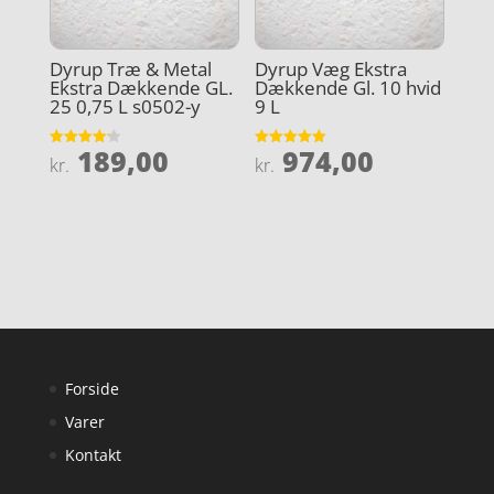
Dyrup Træ & Metal
Dyrup Væg Ekstra
Ekstra Dækkende GL.
Dækkende Gl. 10 hvid
25 0,75 L s0502-y
9 L
189,00
974,00
Vurderet
Vurderet
kr.
kr.
4.2
4.9
ud af 5
ud af 5
Forside
Varer
Kontakt