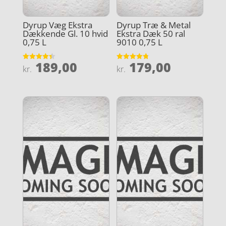
Dyrup Væg Ekstra
Dyrup Træ & Metal
Dækkende Gl. 10 hvid
Ekstra Dæk 50 ral
0,75 L
9010 0,75 L
189,00
179,00
Vurderet
Vurderet
kr.
kr.
4.4
4.8
ud af 5
ud af 5