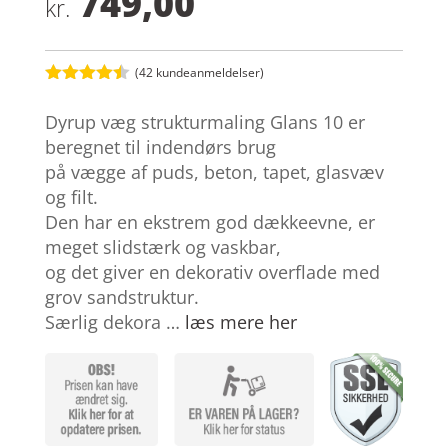
749,00
kr.
(
42
kundeanmeldelser)
Bedømt
som
4.4
Dyrup væg strukturmaling Glans 10 er
ud af 5
baseret
beregnet til indendørs brug
på
på vægge af puds, beton, tapet, glasvæv
kundebedø
mmelser
og filt.
Den har en ekstrem god dækkeevne, er
meget slidstærk og vaskbar,
og det giver en dekorativ overflade med
grov sandstruktur.
Særlig dekora …
læs mere her