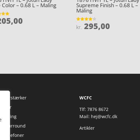
 Color – 0.68 L – Maling
Supreme Finish – 0.68 L –
Maling
05,00
et
295,00
Vurderet
kr.
5
3.9
ud af 5
Fi Forstærker
WCFC
jtaler
Tlf: 7876 8672
reaming
Mail:
hej@wcfc.dk
e
 & Surround
Artikler
retelefoner