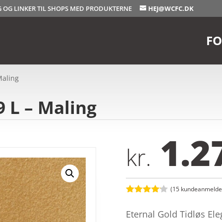
OG OG LINKER TIL SHOPS MED PRODUKTERNE
HEJ@WCFC.DK
FO
 Maling
9 L – Maling
1.2
kr.
(
15
kundeanmeldel
Bedømt
som
4.1
Eternal Gold Tidløs Ele
ud af 5