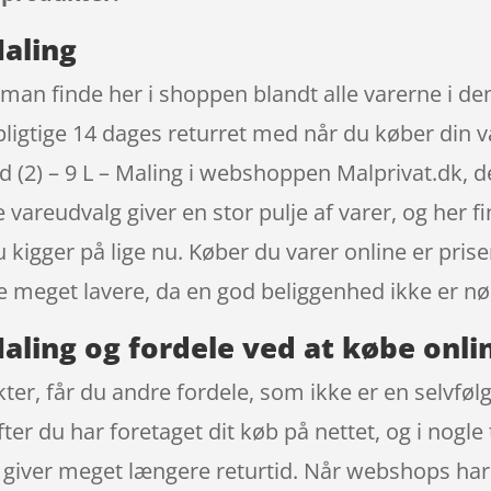
Maling
n man finde her i shoppen blandt alle varerne i de
vpligtige 14 dages returret med når du køber din 
d (2) – 9 L – Maling i webshoppen Malprivat.dk, de
 vareudvalg giver en stor pulje af varer, og her f
 kigger på lige nu. Køber du varer online er prise
 meget lavere, da en god beliggenhed ikke er n
 Maling og fordele ved at købe onli
r, får du andre fordele, som ikke er en selvfølge
fter du har foretaget dit køb på nettet, og i nogl
 giver meget længere returtid. Når webshops har