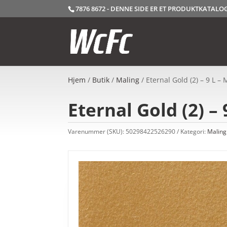
7876 8672 - DENNE SIDE ER ET PRODUKTKATAL
Hjem
/
Butik
/
Maling
/ Eternal Gold (2) – 9 L –
Eternal Gold (2) – 
Varenummer (SKU):
50298422526290
Kategori:
Maling