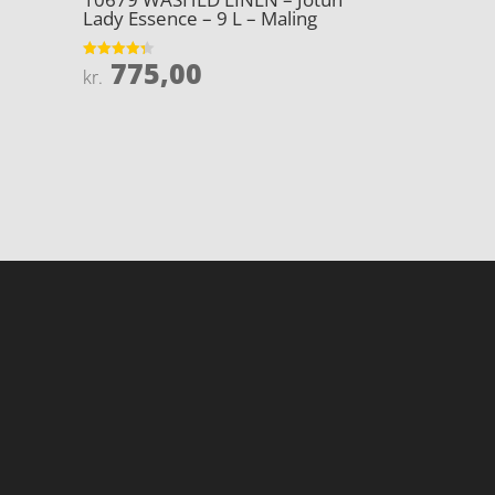
Lady Essence – 9 L – Maling
775,00
Vurderet
kr.
4.3
ud af 5