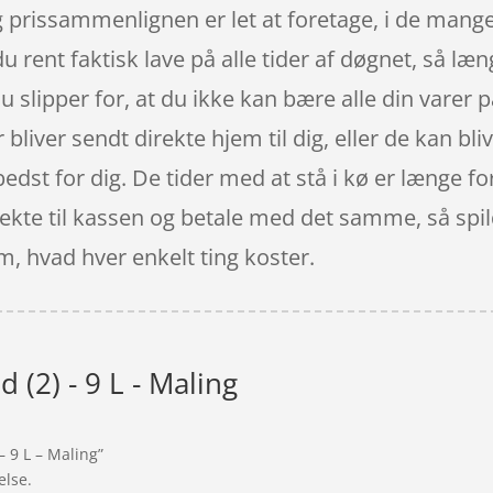
og prissammenlignen er let at foretage, i de man
ent faktisk lave på alle tider af døgnet, så læng
u slipper for, at du ikke kan bære alle din varer 
r bliver sendt direkte hjem til dig, eller de kan bl
bedst for dig. De tider med at stå i kø er længe fo
irekte til kassen og betale med det samme, så spil
m, hvad hver enkelt ting koster.
d (2) - 9 L - Maling
– 9 L – Maling”
else.