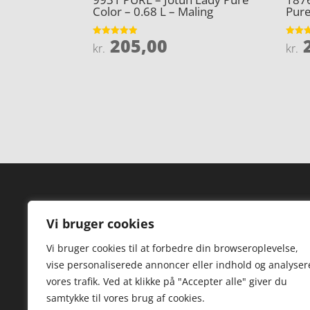
Color – 0.68 L – Maling
Pure
205,00
2
Vurderet
Vurder
kr.
kr.
4.9
5
ud af 5
ud af 
Forside
Hi
Vi bruger cookies
Varer
Hø
Vi bruger cookies til at forbedre din browseroplevelse,
Kontakt
St
vise personaliserede annoncer eller indhold og analyser
TV
vores trafik. Ved at klikke på "Accepter alle" giver du
samtykke til vores brug af cookies.
Hø