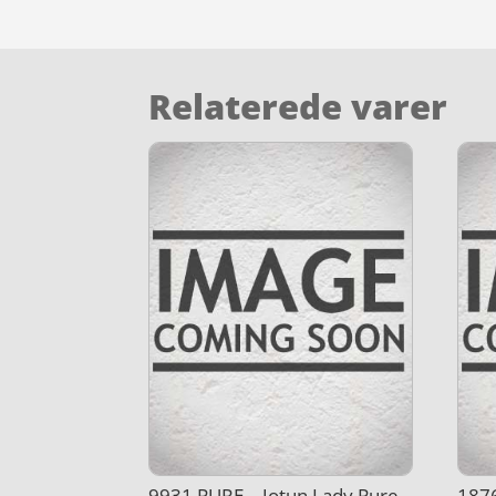
Relaterede varer
9931 PURE – Jotun Lady Pure
1876