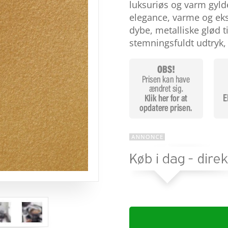
baseret
luksuriøs og varm gyld
på
elegance, varme og eksk
kundebedø
mmelser
dybe, metalliske glød ti
stemningsfuldt udtryk