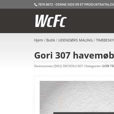
7876 8672 - DENNE SIDE ER ET PRODUKTKATAL
Hjem
/
Butik
/
UDENDØRS MALING
/
TRÆBESKY
Gori 307 havemøbl
Varenummer (SKU):
DK1876v1307
Kategorier:
GORI T