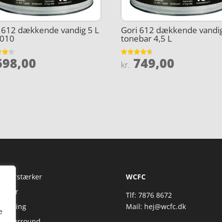
 612 dækkende vandig 5 L
Gori 612 dækkende vandi
9010
tonebar 4,5 L
98,00
749,00
et
Vurderet
kr.
4.6
5
ud af 5
Fi Forstærker
WCFC
jtaler
Tlf: 7876 8672
reaming
Mail:
hej@wcfc.dk
e
 & Surround