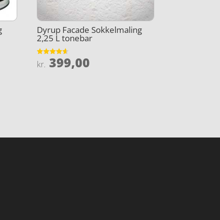
g
Dyrup Facade Sokkelmaling
2,25 L tonebar
399,00
Vurderet
kr.
4.6
ud af 5