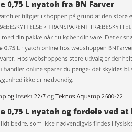
e 0,75 L nyatoh fra BN Farver
atoh er tilføjet i shoppen på grund af den store
ÆBESKYTTELSE > TRANSPARENT TRÆBESKYTTELSE.
ret med din pakke når du køber din vare. Det er s
ie 0,75 L nyatoh online hos webshoppen BNFarver
varer. Hos webshoppens store udvalg er der helt 
u handler online sparer du penge- det skyldes bl
iggenhed ikke er nødvendig.
mp og Insekt 22/7
og
Teknos Aquatop 2600-22
.
e 0,75 L nyatoh og fordele ved at
t lidt bedre, som ikke nødvendigvis findes i fysis