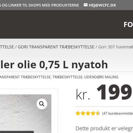
OG OG LINKER TIL SHOPS MED PRODUKTERNE
HEJ@WCFC.DK
FO
TTELSE
/
GORI TRANSPARENT TRÆBESKYTTELSE
/ Gori 307 havemøb
er olie 0,75 L nyatoh
RANSPARENT TRÆBESKYTTELSE
,
TRÆBESKYTTELSE
,
UDENDØRS MALING
199
kr.
(
47
kundeanmeldel
Bedømt
som
4.5
Dette produkt er velegn
ud af 5