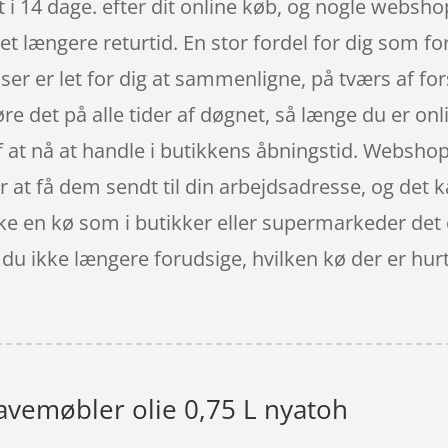
 i 14 dage. efter dit online køb, og nogle websho
et længere returtid. En stor fordel for dig som f
lser er let for dig at sammenligne, på tværs af fo
e det på alle tider af døgnet, så længe du er onl
f at nå at handle i butikkens åbningstid. Webshop
at få dem sendt til din arbejdsadresse, og det ka
e en kø som i butikker eller supermarkeder det e
 ikke længere forudsige, hvilken kø der er hurtigs
avemøbler olie 0,75 L nyatoh