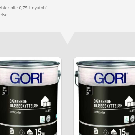
bler olie 0,75 L nyatoh”
else.