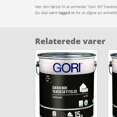
Vær den første til at anmelde “Gori 307 havemø
Du skal være
logged in
for at afgive en anmeld
Relaterede varer