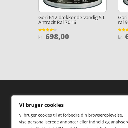
Gori 612 dækkende vandig 5 L
Gori
Antracit Ral 7016
ral 
698,00
6
Vurderet
Vurder
kr.
kr.
4.3
4.2
ud af 5
ud af 
Forside
Hi
Vi bruger cookies
Varer
Hø
Vi bruger cookies til at forbedre din browseroplevelse,
Kontakt
St
vise personaliserede annoncer eller indhold og analyser
TV