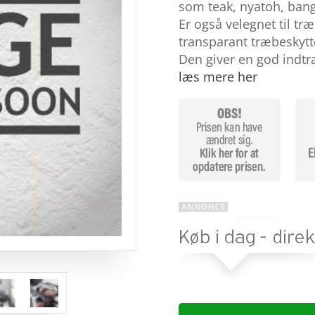
baseret
som teak, nyatoh, bang
på
Er også velegnet til tr
kundebedø
mmelser
transparant træbeskytt
Den giver en god indtr
læs mere her