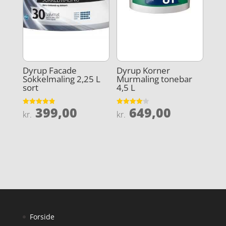
Dyrup Facade
Dyrup Korner
Sokkelmaling 2,25 L
Murmaling tonebar
sort
4,5 L
399,00
649,00
Vurderet
Vurderet
kr.
kr.
4.9
4.1
ud af 5
ud af 5
Forside