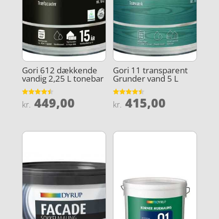
Gori 612 dækkende
Gori 11 transparent
vandig 2,25 L tonebar
Grunder vand 5 L
449,00
415,00
Vurderet
Vurderet
kr.
kr.
4.5
4.5
ud af 5
ud af 5