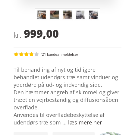
999,00
kr.
(
21
kundeanmeldelser)
Bedømt
som
3.8
Til behandling af nyt og tidligere
ud af 5
baseret
behandlet udendørs træ samt vinduer og
på
yderdøre på ud- og indvendig side.
kundebed
ømmels
Den hæmmer angreb af skimmel og giver
er
træet en vejrbestandig og diffusionsåben
overflade.
Anvendes til overfladebeskyttelse af
udendørs træ som …
læs mere her