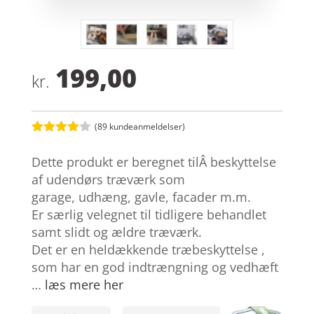
199,00
kr.
(
89
kundeanmeldelser)
Bedømt
som
4
Dette produkt er beregnet tilÂ beskyttelse
ud af 5
baseret
af udendørs træværk som
på
garage, udhæng, gavle, facader m.m.
kundebed
ømmelse
Er særlig velegnet til tidligere behandlet
r
samt slidt og ældre træværk.
Det er en heldækkende træbeskyttelse ,
som har en god indtrængning og vedhæft
…
læs mere her