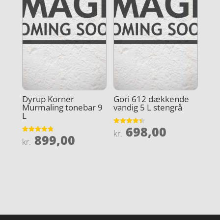
Dyrup Korner
Gori 612 dækkende
Murmaling tonebar 9
vandig 5 L stengrå
L
698,00
Vurderet
kr.
899,00
4.4
Vurderet
kr.
ud af 5
4.8
ud af 5