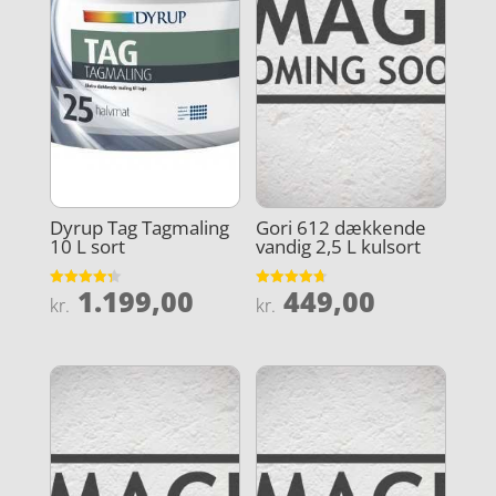
Dyrup Tag Tagmaling
Gori 612 dækkende
10 L sort
vandig 2,5 L kulsort
1.199,00
449,00
Vurderet
Vurderet
kr.
kr.
4.3
4.7
ud af 5
ud af 5