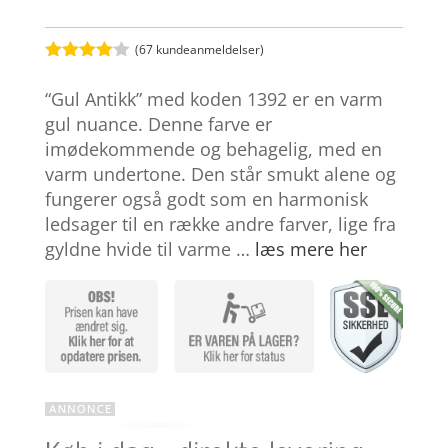
(
67
kundeanmeldelser)
Bedømt
som
4
“Gul Antikk” med koden 1392 er en varm
ud af 5
baseret
gul nuance. Denne farve er
på
imødekommende og behagelig, med en
kundebed
ømmelse
varm undertone. Den står smukt alene og
r
fungerer også godt som en harmonisk
ledsager til en række andre farver, lige fra
gyldne hvide til varme …
læs mere her