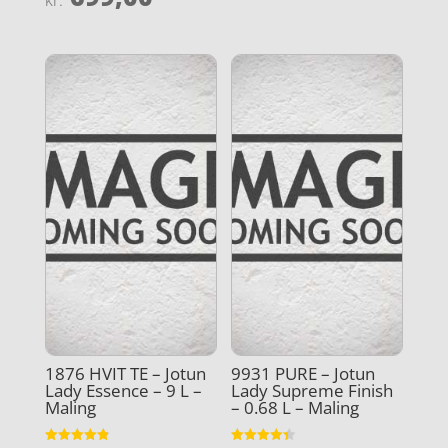
kr.
4.7
ud af 5
1876 HVIT TE – Jotun
9931 PURE – Jotun
Lady Essence – 9 L –
Lady Supreme Finish
Maling
– 0.68 L – Maling