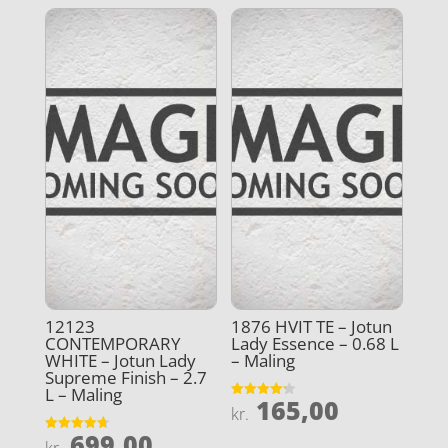
12123
1876 HVIT TE – Jotun
CONTEMPORARY
Lady Essence – 0.68 L
WHITE – Jotun Lady
– Maling
Supreme Finish – 2.7
L – Maling
165,00
Vurderet
kr.
4.2
ud af 5
699,00
Vurderet