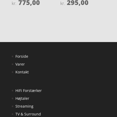
775,00
295,00
Vurderet
Vurderet
kr.
kr.
4.9
4.4
ud af 5
ud af 5
Forside
Varer
Kontakt
HiFi Forstærker
Højtaler
Streaming
TV & Surround