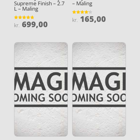
Supreme Finish – 2.7
– Maling
L – Maling
165,00
Vurderet
kr.
699,00
4.2
Vurderet
kr.
ud af 5
4.8
ud af 5