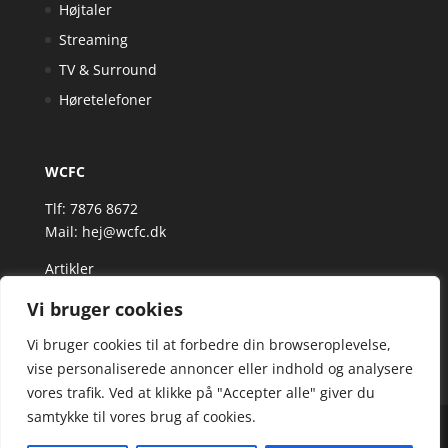
Højtaler
Streaming
TV & Surround
Høretelefoner
WCFC
Tlf: 7876 8672
Mail:
hej@wcfc.dk
Artikler
Vi bruger cookies
Vi bruger cookies til at forbedre din browseroplevelse,
vise personaliserede annoncer eller indhold og analysere
vores trafik. Ved at klikke på "Accepter alle" giver du
samtykke til vores brug af cookies.
Wcfc.dk er siden, der samler et bredt udvalg af