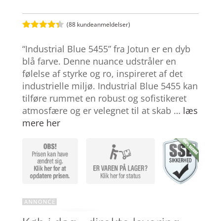
(
88
kundeanmeldelser)
Bedømt
som
4.3
“Industrial Blue 5455” fra Jotun er en dyb
ud af 5
baseret
blå farve. Denne nuance udstråler en
på
følelse af styrke og ro, inspireret af det
kundebedø
mmelser
industrielle miljø. Industrial Blue 5455 kan
tilføre rummet en robust og sofistikeret
atmosfære og er velegnet til at skab …
læs
mere her