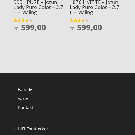
9931 PURE – Jotun
1876 HVIT TE – Jotun
Lady Pure Color – 2.7
Lady Pure Color – 2.7
L – Maling
L – Maling
599,00
599,00
Vurderet
Vurderet
kr.
kr.
4.3
4
ud af 5
ud af 5
Forside
Varer
Kontakt
HiFi Forstærker