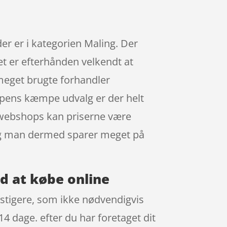
der er i kategorien Maling. Der
et er efterhånden velkendt at
 meget brugte forhandler
oppens kæmpe udvalg er der helt
e webshops kan priserne være
, og man dermed sparer meget på
ed at købe online
unstigere, som ikke nødvendigvis
 14 dage. efter du har foretaget dit