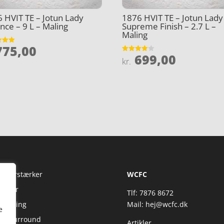
 HVIT TE – Jotun Lady
1876 HVIT TE – Jotun Lady
nce – 9 L – Maling
Supreme Finish – 2.7 L –
Maling
75,00
et
699,00
Vurderet
kr.
5
4
ud af 5
Fi Forstærker
WCFC
jtaler
Tlf: 7876 8672
reaming
Mail:
hej@wcfc.dk
e
 & Surround
Artikler