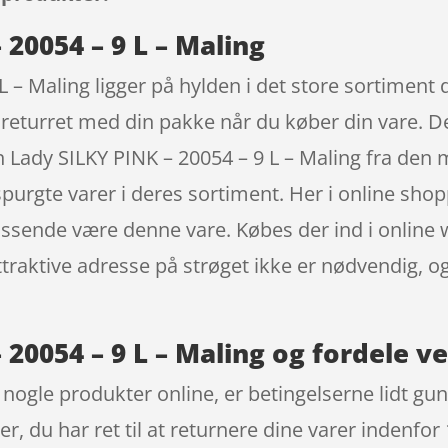
 20054 – 9 L – Maling
L – Maling ligger på hylden i det store sortiment 
returret med din pakke når du køber din vare. D
 Lady SILKY PINK – 20054 – 9 L – Maling fra den
rspurgte varer i deres sortiment. Her i online sh
 passende være denne vare. Købes der ind i onlin
n attraktive adresse på strøget ikke er nødvendig
 20054 – 9 L – Maling og fordele v
bt nogle produkter online, er betingelserne lidt g
er, du har ret til at returnere dine varer indenfor