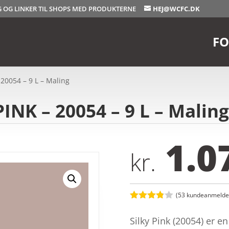
OG OG LINKER TIL SHOPS MED PRODUKTERNE
HEJ@WCFC.DK
FO
 20054 – 9 L – Maling
INK – 20054 – 9 L – Malin
1.0
kr.
(
53
kundeanmeldel
Bedømt
som
3.8
Silky Pink (20054) er
ud af 5