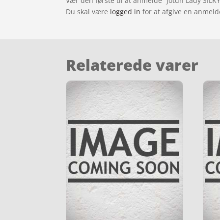
Vær den første til at anmelde “Jotun Lady SILKY
Du skal være
logged in
for at afgive en anmeld
Relaterede varer