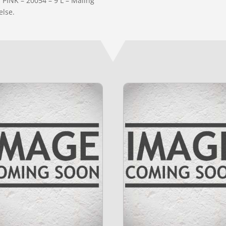
 PINK – 20054 – 9 L – Maling”
else.