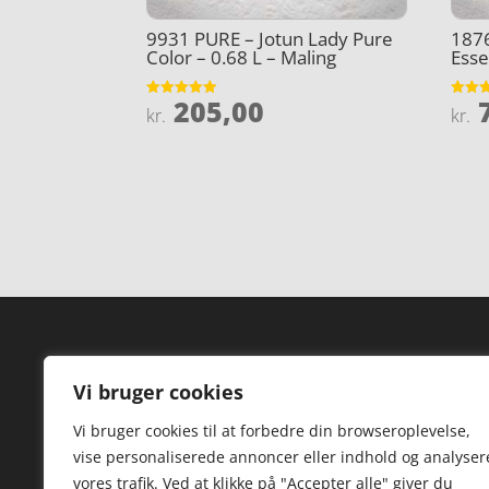
9931 PURE – Jotun Lady Pure
1876
Color – 0.68 L – Maling
Esse
205,00
7
Vurderet
Vurder
kr.
kr.
4.9
4.9
ud af 5
ud af 
Forside
Hi
Vi bruger cookies
Varer
Hø
Vi bruger cookies til at forbedre din browseroplevelse,
Kontakt
St
vise personaliserede annoncer eller indhold og analyser
TV
vores trafik. Ved at klikke på "Accepter alle" giver du