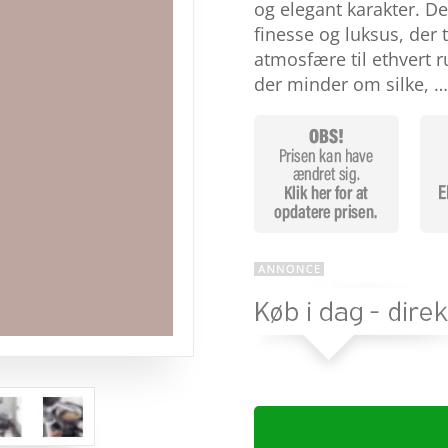
baseret
og elegant karakter. De
på
finesse og luksus, der t
kundebed
ømmels
atmosfære til ethvert ru
er
der minder om silke, 