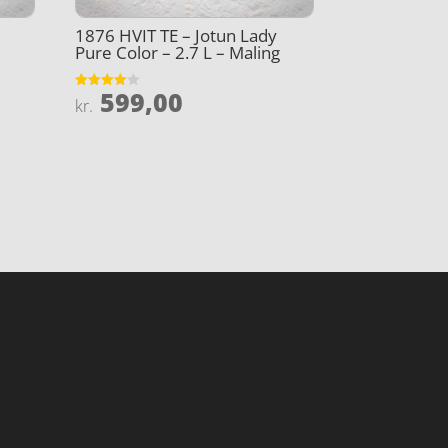
1876 HVIT TE – Jotun Lady
Pure Color – 2.7 L – Maling
599,00
Vurderet
kr.
4
ud af 5