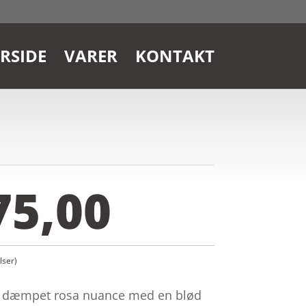
RSIDE
VARER
KONTAKT
g
75,00
ser)
 en dæmpet rosa nuance med en blød