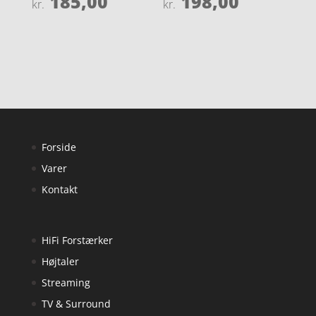
185,00
198,00
kr.
kr.
4.4
4.9
ud af 5
ud af 5
Forside
Varer
Kontakt
HiFi Forstærker
Højtaler
Streaming
TV & Surround