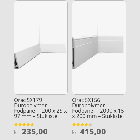
Orac SX179
Orac SX156
Duropolymer
Duropolymer
Fodpanel – 200 x 29 x
Fodpanel – 2000 x 15
97 mm – Stukliste
x 200 mm – Stukliste
235,00
415,00
Vurderet
Vurderet
kr.
kr.
4.8
4.4
ud af 5
ud af 5