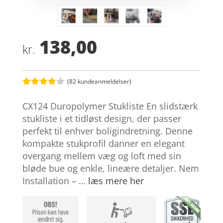
138,00
kr.
(
82
kundeanmeldelser)
Bedømt
som
3.8
CX124 Duropolymer Stukliste En slidstærk
ud af 5
baseret
stukliste i et tidløst design, der passer
på
perfekt til enhver boligindretning. Denne
kundebed
ømmels
kompakte stukprofil danner en elegant
er
overgang mellem væg og loft med sin
bløde bue og enkle, lineære detaljer. Nem
Installation – …
læs mere her