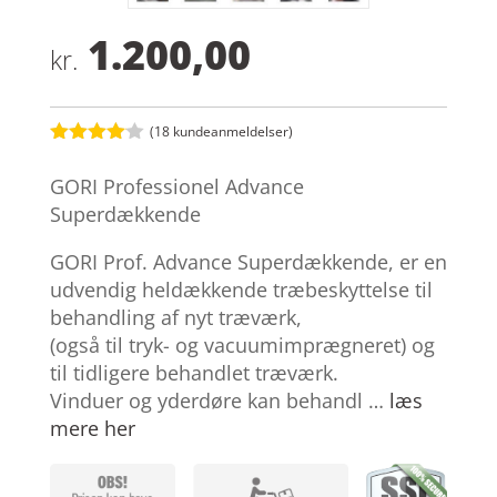
1.200,00
kr.
(
18
kundeanmeldelser)
Bedømt
som
4
GORI Professionel Advance
ud af 5
baseret
Superdækkende
på
kundebed
GORI Prof. Advance Superdækkende, er en
ømmelse
r
udvendig heldækkende træbeskyttelse til
behandling af nyt træværk,
(også til tryk- og vacuumimprægneret) og
til tidligere behandlet træværk.
Vinduer og yderdøre kan behandl …
læs
mere her