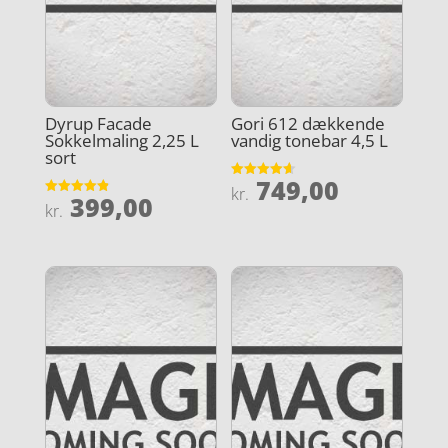
Dyrup Facade
Gori 612 dækkende
Sokkelmaling 2,25 L
vandig tonebar 4,5 L
sort
749,00
Vurderet
kr.
399,00
4.6
Vurderet
kr.
ud af 5
4.9
ud af 5