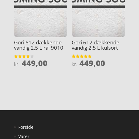
Gori 612 dækkende
Gori 612 dækkende
vandig 2,5 L ral 9010
vandig 2,5 L kulsort
449,00
449,00
Vurderet
Vurderet
kr.
kr.
3.9
4.7
ud af 5
ud af 5
Forside
Varer