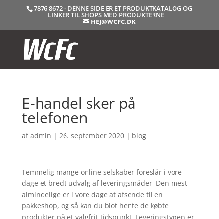
7876 8672 - DENNE SIDE ER ET PRODUKTKATALOG OG
LINKER TIL SHOPS MED PRODUKTERNE
HEJ@WCFC.DK
E-handel sker på
telefonen
af
admin
|
26. september 2020
|
blog
Temmelig mange online selskaber foreslår i vore
dage et bredt udvalg af leveringsmåder. Den mest
almindelige er i vore dage at afsende til en
pakkeshop, og så kan du blot hente de købte
produkter på et valgfrit tidspunkt. Leveringstypen er