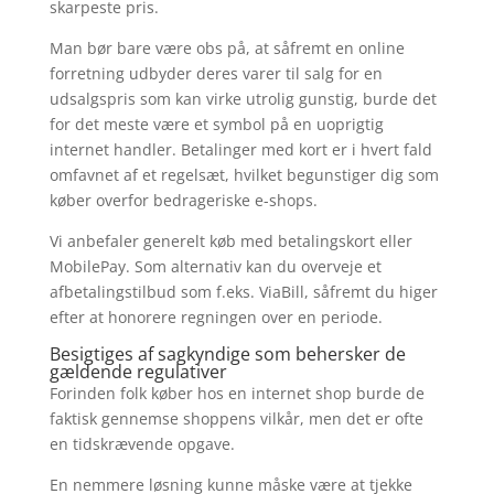
skarpeste pris.
Man bør bare være obs på, at såfremt en online
forretning udbyder deres varer til salg for en
udsalgspris som kan virke utrolig gunstig, burde det
for det meste være et symbol på en uoprigtig
internet handler. Betalinger med kort er i hvert fald
omfavnet af et regelsæt, hvilket begunstiger dig som
køber overfor bedrageriske e-shops.
Vi anbefaler generelt køb med betalingskort eller
MobilePay. Som alternativ kan du overveje et
afbetalingstilbud som f.eks. ViaBill, såfremt du higer
efter at honorere regningen over en periode.
Besigtiges af sagkyndige som behersker de
gældende regulativer
Forinden folk køber hos en internet shop burde de
faktisk gennemse shoppens vilkår, men det er ofte
en tidskrævende opgave.
En nemmere løsning kunne måske være at tjekke