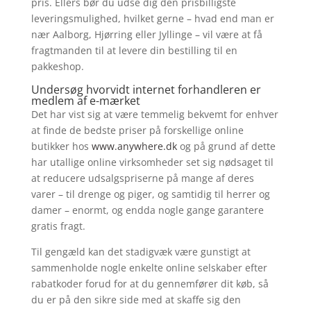
pris. Ellers bør du udse dig den prisbilligste
leveringsmulighed, hvilket gerne – hvad end man er
nær Aalborg, Hjørring eller Jyllinge – vil være at få
fragtmanden til at levere din bestilling til en
pakkeshop.
Undersøg hvorvidt internet forhandleren er
medlem af e-mærket
Det har vist sig at være temmelig bekvemt for enhver
at finde de bedste priser på forskellige online
butikker hos
www.anywhere.dk
og på grund af dette
har utallige online virksomheder set sig nødsaget til
at reducere udsalgspriserne på mange af deres
varer – til drenge og piger, og samtidig til herrer og
damer – enormt, og endda nogle gange garantere
gratis fragt.
Til gengæld kan det stadigvæk være gunstigt at
sammenholde nogle enkelte online selskaber efter
rabatkoder forud for at du gennemfører dit køb, så
du er på den sikre side med at skaffe sig den