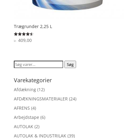
Trægrunder 2,25 L
409,00
Vurderet
kr.
4.5
ud af 5
Søg
Søg
efter:
Varekategorier
Afdækning
(12)
AFDÆKNINGSMATERIALER
(24)
AFRENS
(4)
Arbejdstape
(6)
AUTOLAK
(2)
AUTOLAK & INDUSTRILAK
(39)