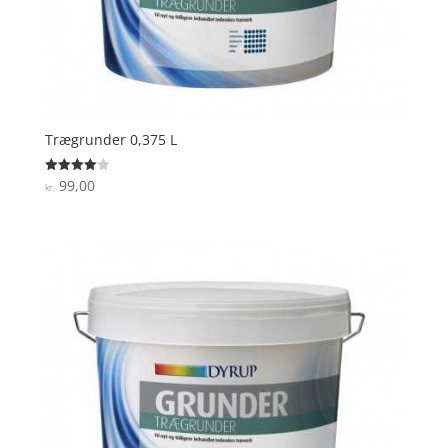
Trægrunder 0,375 L
99,00
Vurderet
kr.
4
ud af 5