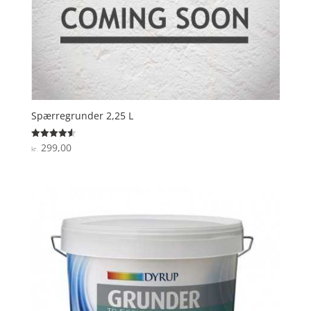
Spærregrunder 2,25 L
299,00
Vurderet
kr.
4.6
ud af 5