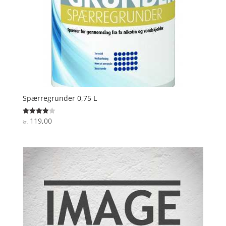
Spærregrunder 0,75 L
119,00
Vurderet
kr.
4
ud af 5