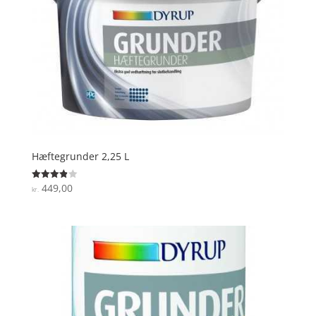
Hæftegrunder 2,25 L
449,00
Vurderet
kr.
3.9
ud af 5