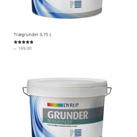
Trægrunder 0,75 L
169,00
Vurderet
kr.
5
ud af 5