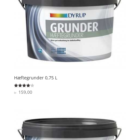
Hæftegrunder 0,75 L
159,00
Vurderet
kr.
4.1
ud af 5