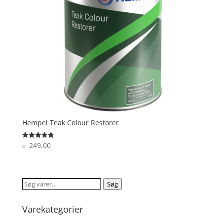
Hempel Teak Colour Restorer
249,00
Vurderet
kr.
4.9
ud af 5
Søg
Søg
efter:
Varekategorier