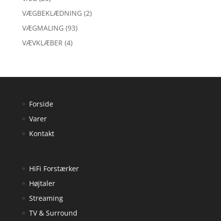
VÆGBEKLÆDNING
(2)
VÆGMALING
(93)
VÆVKLÆBER
(4)
Forside
Varer
Kontakt
HiFi Forstærker
Højtaler
Streaming
TV & Surround