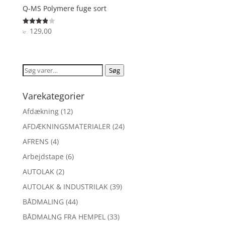
Q-MS Polymere fuge sort
129,00
Vurderet
kr.
3.9
ud af 5
Søg
Søg
efter:
Varekategorier
Afdækning
(12)
AFDÆKNINGSMATERIALER
(24)
AFRENS
(4)
Arbejdstape
(6)
AUTOLAK
(2)
AUTOLAK & INDUSTRILAK
(39)
BÅDMALING
(44)
BÅDMALNG FRA HEMPEL
(33)