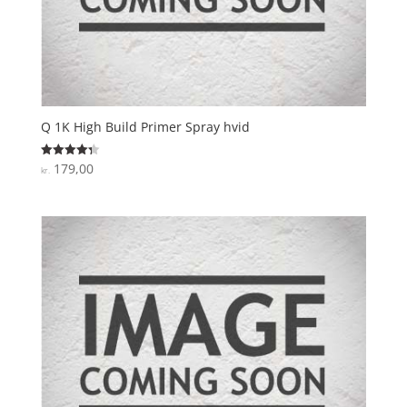
Q 1K High Build Primer Spray hvid
179,00
Vurderet
kr.
4.3
ud af 5