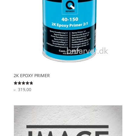
2K EPOXY PRIMER
319,00
Vurderet
kr.
4.8
ud af 5