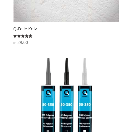
Q-Folie Kniv
29,00
Vurderet
kr.
5
ud af 5