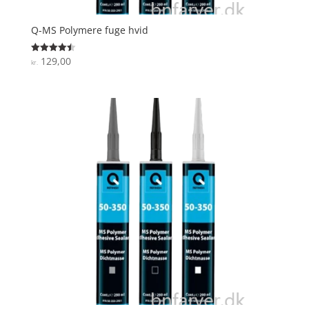
Q-MS Polymere fuge hvid
129,00
Vurderet
kr.
4.5
ud af 5