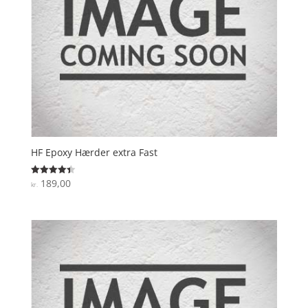
HF Epoxy Hærder extra Fast
189,00
Vurderet
kr.
4.4
ud af 5