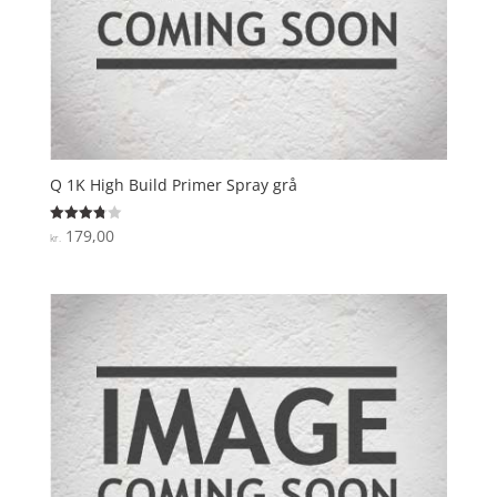
Q 1K High Build Primer Spray grå
179,00
Vurderet
kr.
3.8
ud af 5