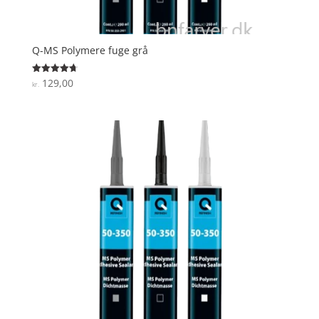
Q-MS Polymere fuge grå
129,00
Vurderet
kr.
4.7
ud af 5