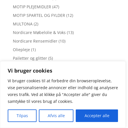
MOTIP PLEJEMIDLER
(47)
MOTIP SPARTEL OG FYLDER
(12)
MULTONA
(2)
Nordicare Møbelolie & Voks
(13)
Nordicare Rensemidler
(10)
Oliepleje
(1)
Pailetter og glitter
(5)
Papir- og plastikposer
(2)
Vi bruger cookies
PAPIRDRAGT
(1)
Vi bruger cookies til at forbedre din browseroplevelse,
PENSELSÆT
(3)
vise personaliserede annoncer eller indhold og analysere
PENSLER
(31)
vores trafik. Ved at klikke på "Accepter alle" giver du
Primere/Grundere, Fillers
(7)
samtykke til vores brug af cookies.
Primere/Grundere, Fillers
(5)
Tilpas
Afvis alle
Accepter alle
PROTOX
(15)
Q-REFINISH
(26)