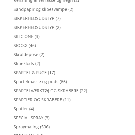
Rensning af terrasse og hegn
(2)
Sandpapir og slibesvampe
(2)
SIKKERHEDSUDSTYR
(7)
SIKKERHEDSUDSTYR
(2)
SILIC ONE
(3)
SIOO:X
(46)
Skraldepose
(2)
Slibeklods
(2)
SPARTEL & FUGE
(17)
Spartelmasse og puds
(66)
SPARTELVÆRKTØJ OG SKRABERE
(22)
SPARTlER OG SKRABERE
(11)
Spatler
(4)
SPECIAL SPRAY
(3)
Spraymaling
(596)