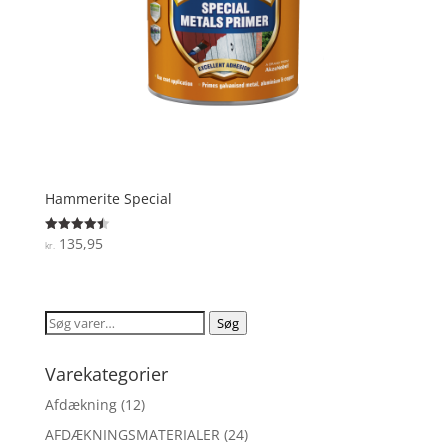
Hammerite Special
135,95
Vurderet
kr.
4.5
ud af 5
Søg
Søg
efter:
Varekategorier
Afdækning
(12)
AFDÆKNINGSMATERIALER
(24)