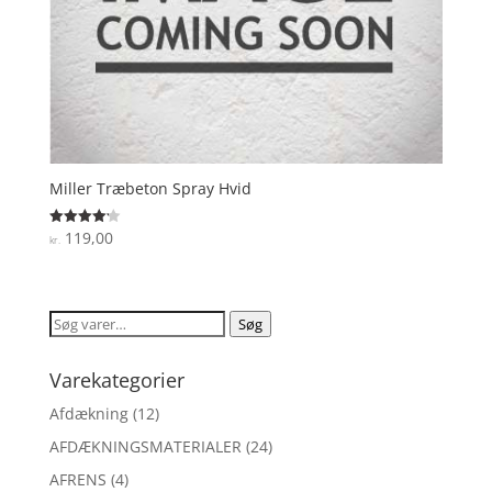
Miller Træbeton Spray Hvid
119,00
Vurderet
kr.
4.2
ud af 5
Søg
Søg
efter:
Varekategorier
Afdækning
(12)
AFDÆKNINGSMATERIALER
(24)
AFRENS
(4)