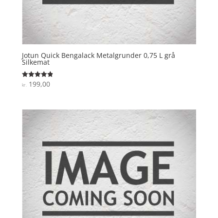
Jotun Quick Bengalack Metalgrunder 0,75 L grå
Silkemat
199,00
Vurderet
kr.
4.9
ud af 5