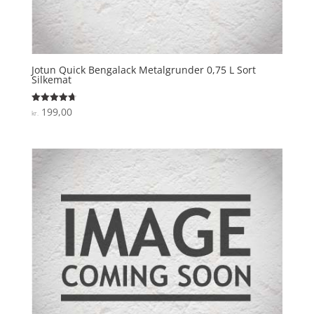
Jotun Quick Bengalack Metalgrunder 0,75 L Sort
Silkemat
199,00
Vurderet
kr.
4.7
ud af 5