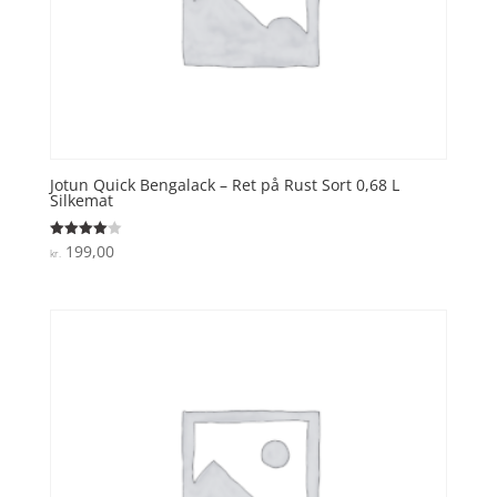
Jotun Quick Bengalack – Ret på Rust Sort 0,68 L
Silkemat
199,00
Vurderet
kr.
4
ud af 5