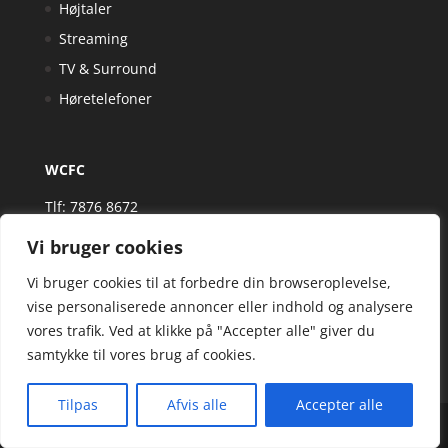
Højtaler
Streaming
TV & Surround
Høretelefoner
WCFC
Tlf: 7876 8672
Mail:
hej@wcfc.dk
Vi bruger cookies
Artikler
Vi bruger cookies til at forbedre din browseroplevelse,
vise personaliserede annoncer eller indhold og analysere
vores trafik. Ved at klikke på "Accepter alle" giver du
samtykke til vores brug af cookies.
Tilpas
Afvis alle
Accepter alle
Wcfc.dk er siden, der samler et bredt udvalg af