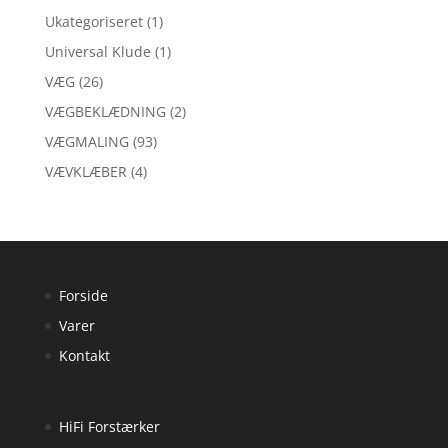
Ukategoriseret
(1)
Universal Klude
(1)
VÆG
(26)
VÆGBEKLÆDNING
(2)
VÆGMALING
(93)
VÆVKLÆBER
(4)
Forside
Varer
Kontakt
HiFi Forstærker