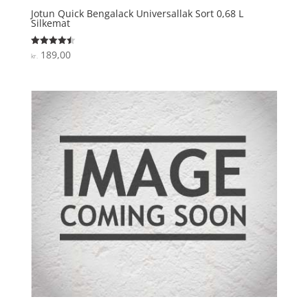
Jotun Quick Bengalack Universallak Sort 0,68 L
Silkemat
189,00
Vurderet
kr.
4.5
ud af 5