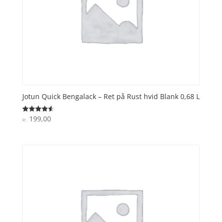
Jotun Quick Bengalack – Ret på Rust hvid Blank 0,68 L
199,00
Vurderet
kr.
4.6
ud af 5