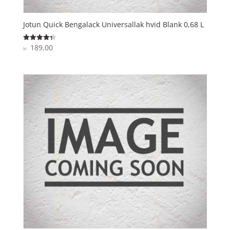
Jotun Quick Bengalack Universallak hvid Blank 0,68 L
189,00
Vurderet
kr.
4.3
ud af 5