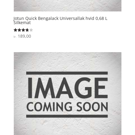
Jotun Quick Bengalack Universallak hvid 0,68 L
Silkemat
189,00
Vurderet
kr.
3.8
ud af 5