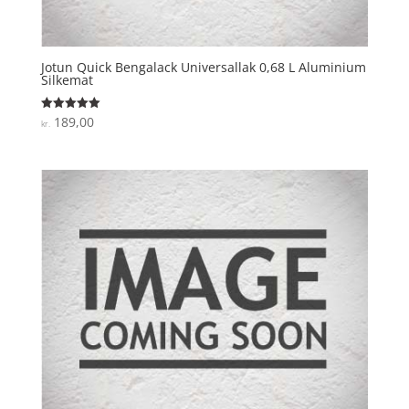
Jotun Quick Bengalack Universallak 0,68 L Aluminium
Silkemat
189,00
Vurderet
kr.
5
ud af 5