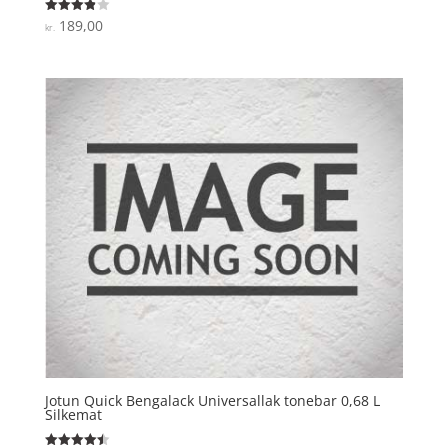
189,00
Vurderet
kr.
3.9
ud af 5
Jotun Quick Bengalack Universallak tonebar 0,68 L
Silkemat