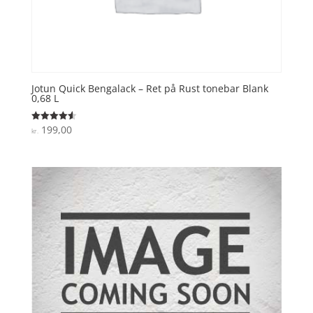
Jotun Quick Bengalack – Ret på Rust tonebar Blank
0,68 L
199,00
Vurderet
kr.
4.6
ud af 5