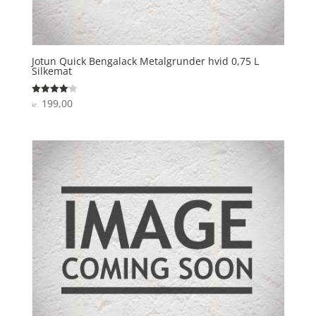
Jotun Quick Bengalack Metalgrunder hvid 0,75 L
Silkemat
199,00
Vurderet
kr.
4.1
ud af 5