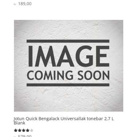
189,00
Vurderet
kr.
4.5
ud af 5
Jotun Quick Bengalack Universallak tonebar 2,7 L
Blank
579,00
Vurderet