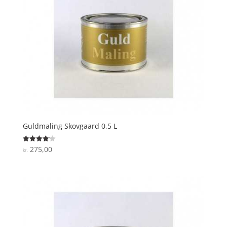
Guldmaling Skovgaard 0,5 L
275,00
Vurderet
kr.
4.2
ud af 5