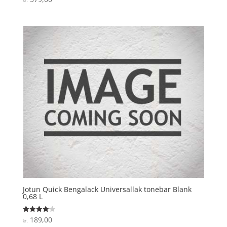
kr.
4
ud af 5
Jotun Quick Bengalack Universallak tonebar Blank
0,68 L
189,00
Vurderet
kr.
4.1