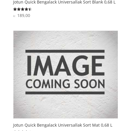
Jotun Quick Bengalack Universallak Sort Blank 0,68 L
189,00
Vurderet
kr.
4.5
ud af 5
Jotun Quick Bengalack Universallak Sort Mat 0,68 L