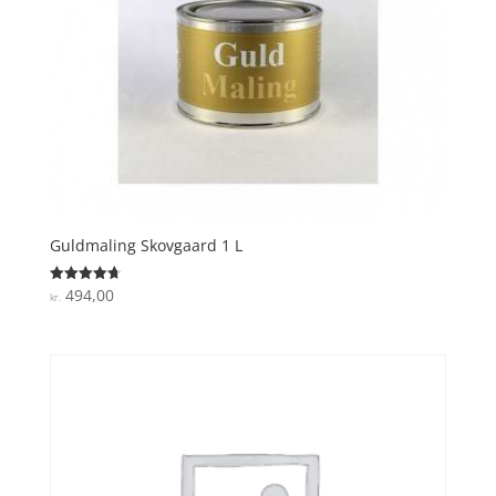
Guldmaling Skovgaard 1 L
494,00
Vurderet
kr.
4.7
ud af 5