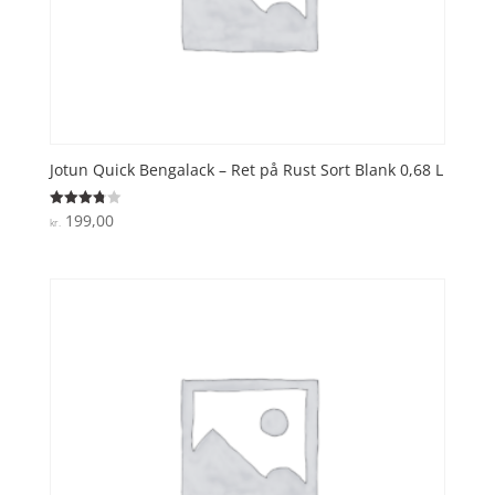
Jotun Quick Bengalack – Ret på Rust Sort Blank 0,68 L
199,00
Vurderet
kr.
3.8
ud af 5