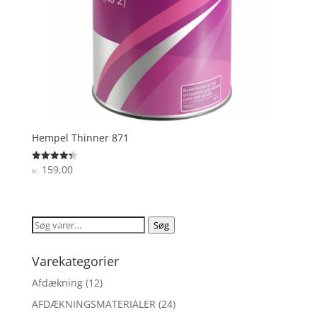
Hempel Thinner 871
159,00
Vurderet
kr.
4.3
ud af 5
Søg
Søg
efter:
Varekategorier
Afdækning
(12)
AFDÆKNINGSMATERIALER
(24)