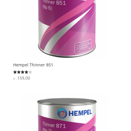
Hempel Thinner 851
159,00
Vurderet
kr.
4
ud af 5