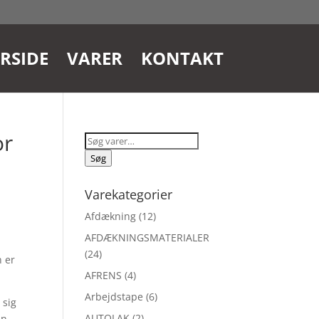
RSIDE
VARER
KONTAKT
or
Søg
efter:
Søg
Varekategorier
Afdækning
(12)
AFDÆKNINGSMATERIALER
(24)
n er
AFRENS
(4)
Arbejdstape
(6)
 sig
AUTOLAK
(2)
an