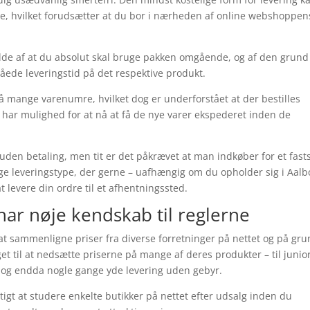
ne, hvilket forudsætter at du bor i nærheden af online webshoppen
fælde af at du absolut skal bruge pakken omgående, og af den grund
låede leveringstid på det respektive produkt.
å mange varenumre, hvilket dog er underforstået at der bestilles
de har mulighed for at nå at få de nye varer ekspederet inden de
uden betaling, men tit er det påkrævet at man indkøber for et fast
lige leveringstype, der gerne – uafhængig om du opholder sig i Aalb
t levere din ordre til et afhentningssted.
har nøje kendskab til reglerne
e at sammenligne priser fra diverse forretninger på nettet og på gr
get til at nedsætte priserne på mange af deres produkter – til junio
, og endda nogle gange yde levering uden gebyr.
gtigt at studere enkelte butikker på nettet efter udsalg inden du