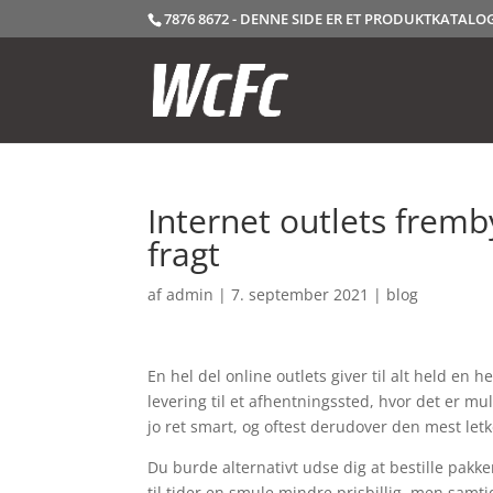
7876 8672 - DENNE SIDE ER ET PRODUKTKATAL
Internet outlets fremb
fragt
af
admin
|
7. september 2021
|
blog
En hel del online outlets giver til alt held en 
levering til et afhentningssted, hvor det er m
jo ret smart, og oftest derudover den mest let
Du burde alternativt udse dig at bestille pakken 
til tider en smule mindre prisbillig, men samt