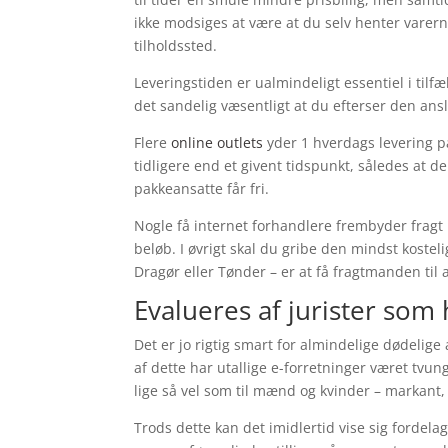
ikke modsiges at være at du selv henter varer
tilholdssted.
Leveringstiden er ualmindeligt essentiel i til
det sandelig væsentligt at du efterser den ans
Flere
online outlets
yder 1 hverdags levering p
tidligere end et givent tidspunkt, således at 
pakkeansatte får fri.
Nogle få internet forhandlere frembyder fragt 
beløb. I øvrigt skal du gribe den mindst koste
Dragør eller Tønder – er at få fragtmanden til a
Evalueres af jurister som 
Det er jo rigtig smart for almindelige dødelig
af dette har utallige e-forretninger været tvun
lige så vel som til mænd og kvinder – markant
Trods dette kan det imidlertid vise sig fordela