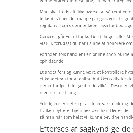
gennemfører din bestilling, så man er tryg ved
Man skal trods alt ikke overse, at såfremt en 
letkøbt, så bør det mange gange være et signal
regulativ, som skærmer køber overfor bedrageri
Generelt går vi ind for kortbestillinger eller 
ViaBill, forudsat du har i sinde at honorere om
Forinden folk handler i en online shop burde ma
ophidsende.
Et andet forslag kunne være at kontrollere hvo
et kendetegn for at online butikken adlyder d
der er indført i de gældende vilkår. Desuden gi
med din bestilling.
Yderligere er det klogt at du er vaks omkring 
hvilken bytteret hjemmesiden har. Her er det 
så man når som helst vil kunne bevidne handle
Efterses af sagkyndige de