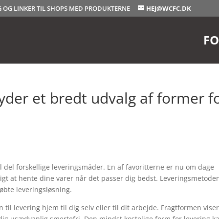
OG OG LINKER TIL SHOPS MED PRODUKTERNE
HEJ@WCFC.DK
FO
yder et bredt udvalg af former f
hel del forskellige leveringsmåder. En af favoritterne er nu om dage
uligt at hente dine varer når det passer dig bedst. Leveringsmetode
købte leveringsløsning.
til levering hjem til dig selv eller til dit arbejde. Fragtformen viser
idig usædvanlig smertefri. Den mindst kostelige form for levering k