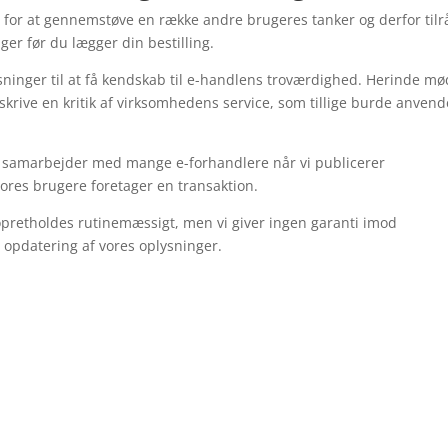
er for at gennemstøve en række andre brugeres tanker og derfor til
ger før du lægger din bestilling.
inger til at få kendskab til e-handlens troværdighed. Herinde mø
 skrive en kritik af virksomhedens service, som tillige burde anven
Vi samarbejder med mange e-forhandlere når vi publicerer
vores brugere foretager en transaktion.
opretholdes rutinemæssigt, men vi giver ingen garanti imod
e opdatering af vores oplysninger.