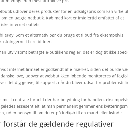
 at modtage den mest attraktive pris.
netbutik udlover deres produkter for en udsalgspris som kan virke u
 om en uægte netbutik. Køb med kort er imidlertid omfattet af et
ske internet outlets.
MobilePay. Som et alternativ bør du bruge et tilbud fra eksempelvis
kostningerne i flere bidder.
n utvivlsomt betragte e-butikkens regler, det er dog tit ikke speci
rvidt internet firmaet er godkendt af e-mærket, siden det burde væ
e danske love, udover at webbutikken løbende monitoreres af fagfol
ver det dig genvej til support, når du bliver udsat for problemstill
de mest centrale forhold der har betydning for handlen, eksempelvi
ligeledes essesentielt, at man permanent gemmer ens kvitteringsma
n, uden hensyn til om du er på indkøb til en mand eller kvinde.
r forstår de gældende regulativer