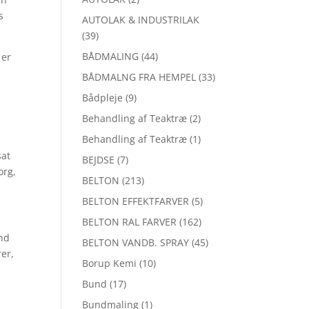
s
AUTOLAK & INDUSTRILAK
(39)
BÅDMALING
(44)
 er
BÅDMALNG FRA HEMPEL
(33)
Bådpleje
(9)
Behandling af Teaktræ
(2)
Behandling af Teaktræ
(1)
sat
BEJDSE
(7)
org,
BELTON
(213)
BELTON EFFEKTFARVER
(5)
BELTON RAL FARVER
(162)
und
BELTON VANDB. SPRAY
(45)
rer,
Borup Kemi
(10)
Bund
(17)
Bundmaling
(1)