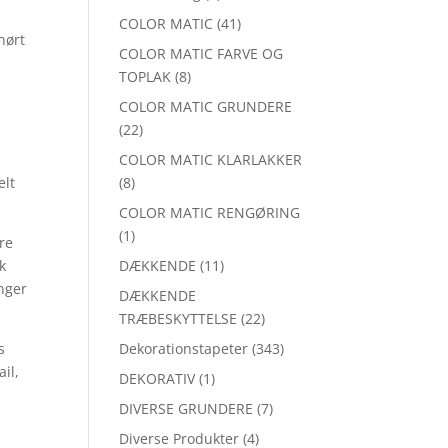
COLOR MATIC
(41)
hørt
COLOR MATIC FARVE OG
TOPLAK
(8)
COLOR MATIC GRUNDERE
(22)
COLOR MATIC KLARLAKKER
elt
(8)
COLOR MATIC RENGØRING
(1)
re
k
DÆKKENDE
(11)
inger
DÆKKENDE
TRÆBESKYTTELSE
(22)
s
Dekorationstapeter
(343)
il,
DEKORATIV
(1)
DIVERSE GRUNDERE
(7)
Diverse Produkter
(4)