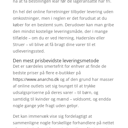
nå at få bestillingen klar før de lageransatte har fri.
En hel del online forretninger tilbyder levering uden
omkostninger, men i reglen er det forudsat at du
køber for en bestemt sum. Derudover kan man gribe
den mindst kostelige leveringsmåde, der i mange
tilfælde – om du er ved Herning, Haderslev eller
Struer – vil blive at få bragt dine varer til et
udleveringssted.
Den mest prisbevidste leveringsmetode
Det er særdeles smertefrit for enhver at finde de
bedste priser på flere e-butikker på
https://www.anarcho.dk
og af den grund har masser
af online outlets set sig tvunget til at trykke
udsalgspriserne på deres varer – til børn, og
samtidig til kvinder og mænd – voldsomt, og endda
nogle gange yde fragt uden gebyr.
Det kan immervæk vise sig fordelagtigt at
sammenligne nogle forskellige forhandlere på nettet