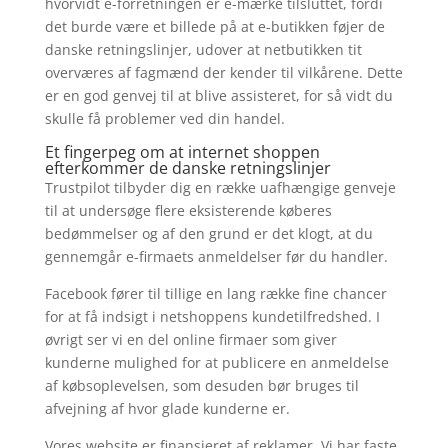
hvorvidt e-forretningen er e-mærke tilsluttet, fordi
det burde være et billede på at e-butikken føjer de
danske retningslinjer, udover at netbutikken tit
overværes af fagmænd der kender til vilkårene. Dette
er en god genvej til at blive assisteret, for så vidt du
skulle få problemer ved din handel.
Et fingerpeg om at internet shoppen
efterkommer de danske retningslinjer
Trustpilot tilbyder dig en række uafhængige genveje
til at undersøge flere eksisterende køberes
bedømmelser og af den grund er det klogt, at du
gennemgår e-firmaets anmeldelser før du handler.
Facebook fører til tillige en lang række fine chancer
for at få indsigt i netshoppens kundetilfredshed. I
øvrigt ser vi en del online firmaer som giver
kunderne mulighed for at publicere en anmeldelse
af købsoplevelsen, som desuden bør bruges til
afvejning af hvor glade kunderne er.
Vores website er finansieret af reklamer. Vi har faste