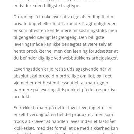
endvidere den billigste fragttype.
Du kan også tænke over at vælge afsending til din
private bopæl eller til dit arbejde. Fragtmuligheden
er som oftest en kende mere omkostningsfuld, men
til gengæld særligt let gængelig. Den billigste
leveringsmåde kan ikke benægtes at være selv at
hente produkterne, men den løsning forudsætter at
du befinder dig lige ved webbutikkens arbejdslager.
Leveringstiden er jo ret så udslagsgivende når vi
absolut skal bruge din ordre lige om lidt, og i det
øjemed er det bestemt essentielt at man kigger
nærmere på leveringstidspunktet på det respektive
produkt.
En række firmaer på nettet lover levering efter en
enkelt hverdag på en hel del produkter, men som
trods alt kræver at handlen laves inden et fastslået
klokkeslæt, med det formål at de med sikkerhed kan