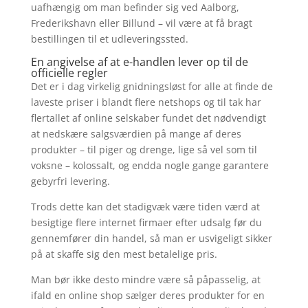
uafhængig om man befinder sig ved Aalborg,
Frederikshavn eller Billund – vil være at få bragt
bestillingen til et udleveringssted.
En angivelse af at e-handlen lever op til de
officielle regler
Det er i dag virkelig gnidningsløst for alle at finde de
laveste priser i blandt flere netshops og til tak har
flertallet af online selskaber fundet det nødvendigt
at nedskære salgsværdien på mange af deres
produkter – til piger og drenge, lige så vel som til
voksne – kolossalt, og endda nogle gange garantere
gebyrfri levering.
Trods dette kan det stadigvæk være tiden værd at
besigtige flere internet firmaer efter udsalg før du
gennemfører din handel, så man er usvigeligt sikker
på at skaffe sig den mest betalelige pris.
Man bør ikke desto mindre være så påpasselig, at
ifald en online shop sælger deres produkter for en