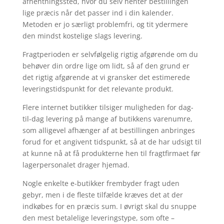
afhentningssted, hvor du selv henter bestillingen
lige præcis når det passer ind i din kalender.
Metoden er jo særligt problemfri, og tit ydermere
den mindst kostelige slags levering.
Fragtperioden er selvfølgelig rigtig afgørende om du
behøver din ordre lige om lidt, så af den grund er
det rigtig afgørende at vi gransker det estimerede
leveringstidspunkt for det relevante produkt.
Flere internet butikker tilsiger muligheden for dag-
til-dag levering på mange af butikkens varenumre,
som alligevel afhænger af at bestillingen anbringes
forud for et angivent tidspunkt, så at de har udsigt til
at kunne nå at få produkterne hen til fragtfirmaet før
lagerpersonalet drager hjemad.
Nogle enkelte e-butikker frembyder fragt uden
gebyr, men i de fleste tilfælde kræves det at der
indkøbes for en præcis sum. I øvrigt skal du snuppe
den mest betalelige leveringstype, som ofte –