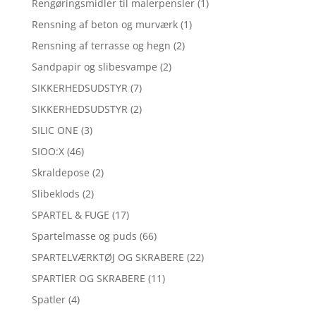
Rengøringsmidler til malerpensler
(1)
Rensning af beton og murværk
(1)
Rensning af terrasse og hegn
(2)
Sandpapir og slibesvampe
(2)
SIKKERHEDSUDSTYR
(7)
SIKKERHEDSUDSTYR
(2)
SILIC ONE
(3)
SIOO:X
(46)
Skraldepose
(2)
Slibeklods
(2)
SPARTEL & FUGE
(17)
Spartelmasse og puds
(66)
SPARTELVÆRKTØJ OG SKRABERE
(22)
SPARTlER OG SKRABERE
(11)
Spatler
(4)