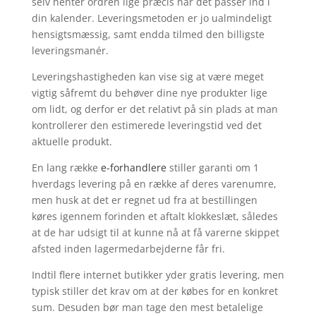
selv henter ordren lige præcis når det passer ind i
din kalender. Leveringsmetoden er jo ualmindeligt
hensigtsmæssig, samt endda tilmed den billigste
leveringsmanér.
Leveringshastigheden kan vise sig at være meget
vigtig såfremt du behøver dine nye produkter lige
om lidt, og derfor er det relativt på sin plads at man
kontrollerer den estimerede leveringstid ved det
aktuelle produkt.
En lang række
e-forhandlere
stiller garanti om 1
hverdags levering på en række af deres varenumre,
men husk at det er regnet ud fra at bestillingen
køres igennem forinden et aftalt klokkeslæt, således
at de har udsigt til at kunne nå at få varerne skippet
afsted inden lagermedarbejderne får fri.
Indtil flere internet butikker yder gratis levering, men
typisk stiller det krav om at der købes for en konkret
sum. Desuden bør man tage den mest betalelige