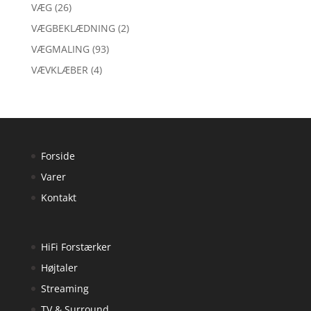
VÆG
(26)
VÆGBEKLÆDNING
(2)
VÆGMALING
(93)
VÆVKLÆBER
(4)
Forside
Varer
Kontakt
HiFi Forstærker
Højtaler
Streaming
TV & Surround