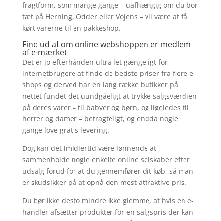
fragtform, som mange gange – uafhængig om du bor
tæt på Herning, Odder eller Vojens – vil være at få
kørt varerne til en pakkeshop.
Find ud af om online webshoppen er medlem
af e-mærket
Det er jo efterhånden ultra let gængeligt for
internetbrugere at finde de bedste priser fra flere e-
shops og derved har en lang række butikker på
nettet fundet det uundgåeligt at trykke salgsværdien
på deres varer – til babyer og børn, og ligeledes til
herrer og damer – betragteligt, og endda nogle
gange love gratis levering.
Dog kan det imidlertid være lønnende at
sammenholde nogle enkelte online selskaber efter
udsalg forud for at du gennemfører dit køb, så man
er skudsikker på at opnå den mest attraktive pris.
Du bør ikke desto mindre ikke glemme, at hvis en e-
handler afsætter produkter for en salgspris der kan