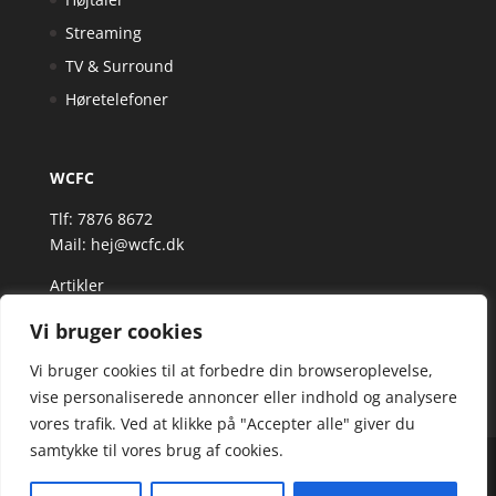
Streaming
TV & Surround
Høretelefoner
WCFC
Tlf: 7876 8672
Mail:
hej@wcfc.dk
Artikler
Vi bruger cookies
Vi bruger cookies til at forbedre din browseroplevelse,
vise personaliserede annoncer eller indhold og analysere
vores trafik. Ved at klikke på "Accepter alle" giver du
samtykke til vores brug af cookies.
Wcfc.dk er siden, der samler et bredt udvalg af