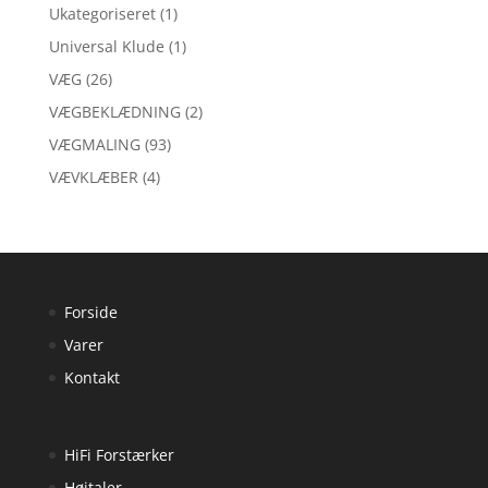
Ukategoriseret
(1)
Universal Klude
(1)
VÆG
(26)
VÆGBEKLÆDNING
(2)
VÆGMALING
(93)
VÆVKLÆBER
(4)
Forside
Varer
Kontakt
HiFi Forstærker
Højtaler