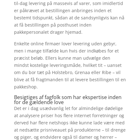
til-dag levering på massevis af varer, som imidlertid
er påkrævet at bestillingen anbringes inden et
bestemt tidspunkt, sådan at de sandsynligvis kan nå
at få bestillingen på posthuset inden
pakkepersonalet drager hjemad.
Enkelte online firmaer lover levering uden gebyr,
men i mange tilfælde kun hvis der indkøbes for et
præcist beløb. Ellers kunne man udvælge den
mindst kostelige leveringsmåde, hvilket tit – uanset
om du bor tæt på Holstebro, Grenaa eller Ribe – vil
blive at få fragtmanden til at levere bestillingen til en
pakkeshop.
Besigtiges af fagfolk som har ekspertise inden
for de gældende love
Det er i dag usædvanlig let for almindelige dødelige
at analysere priser hos flere internet forretninger og
derved har flere netshops ikke kunne lade være med
at nedsætte prisniveauet på produkterne – til drenge
og piger, og endvidere også til damer og herrer –