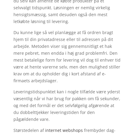
du selv kan afhente de købte produkter på et
selvvalgt tidspunkt. Løsningen er nemlig virkelig
hensigtsmæssig, samt desuden også den mest
letkøbte løsning til levering.
Du kunne lige så vel planlægge at få ordren bragt
hjem til din privatadresse eller til adressen på dit
arbejde. Metoden viser sig gennemsnitligt et hak
mere pebret, men endda i høj grad problemfri. Den
mest betalelige form for levering vil dog til enhver tid
være at hente varerne selv, men den mulighed stiller
krav om at du opholder dig i kort afstand af e-
firmaets arbejdslager.
Leveringstidspunktet kan i nogle tilfælde være yderst
væsentlig når vi har brug for pakken om få sekunder,
og med det formål er det selvfølgelig afgørende at
du dobbelttjekker leveringstiden for den
pågældende vare.
Størstedelen af
internet webshops
frembyder dag-