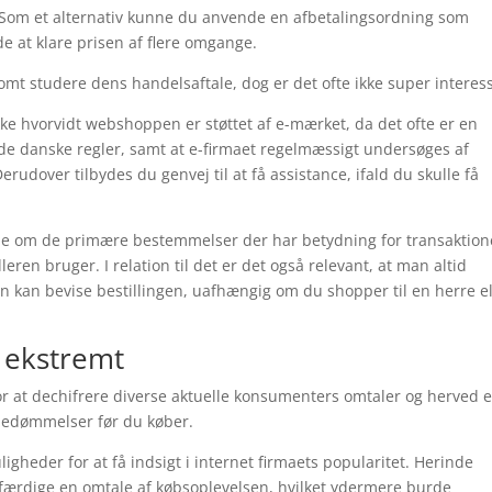
. Som et alternativ kunne du anvende en afbetalingsordning som
nde at klare prisen af flere omgange.
mt studere dens handelsaftale, dog er det ofte ikke super interes
e hvorvidt webshoppen er støttet af e-mærket, da det ofte er en
er de danske regler, samt at e-firmaet regelmæssigt undersøges af
rudover tilbydes du genvej til at få assistance, ifald du skulle få
ende om de primære bestemmelser der har betydning for transaktion
leren bruger. I relation til det er det også relevant, at man altid
n kan bevise bestillingen, uafhængig om du shopper til en herre el
r ekstremt
or at dechifrere diverse aktuelle konsumenters omtaler og herved e
 bedømmelser før du køber.
igheder for at få indsigt i internet firmaets popularitet. Herinde
ærdige en omtale af købsoplevelsen, hvilket ydermere burde