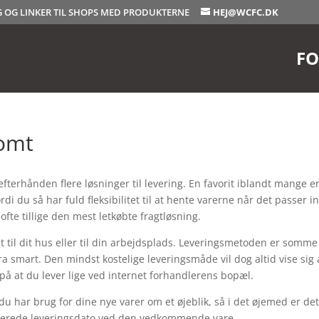
OG OG LINKER TIL SHOPS MED PRODUKTERNE
HEJ@WCFC.DK
FO
somt
efterhånden flere løsninger til levering. En favorit iblandt mange er
ordi du så har fuld fleksibilitet til at hente varerne når det passer in
 ofte tillige den mest letkøbte fragtløsning.
 til dit hus eller til din arbejdsplads. Leveringsmetoden er somme
a smart. Den mindst kostelige leveringsmåde vil dog altid vise sig 
 på at du lever lige ved internet forhandlerens bopæl.
du har brug for dine nye varer om et øjeblik, så i det øjemed er de
imerede leveringsdato ved den vedkommende vare.