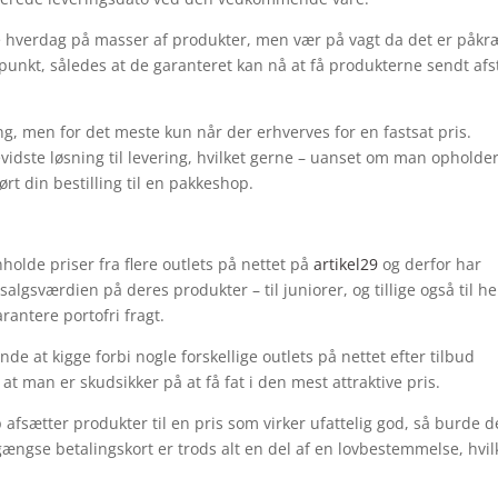
ste hverdag på masser af produkter, men vær på vagt da det er påkr
dspunkt, således at de garanteret kan nå at få produkterne sendt af
ng, men for det meste kun når der erhverves for en fastsat pris.
dste løsning til levering, hvilket gerne – uanset om man opholder
rt din bestilling til en pakkeshop.
olde priser fra flere outlets på nettet på
artikel29
og derfor har
 salgsværdien på deres produkter – til juniorer, og tillige også til h
antere portofri fragt.
nde at kigge forbi nogle forskellige outlets på nettet efter tilbud
t man er skudsikker på at få fat i den mest attraktive pris.
 afsætter produkter til en pris som virker ufattelig god, så burde de
ængse betalingskort er trods alt en del af en lovbestemmelse, hvil