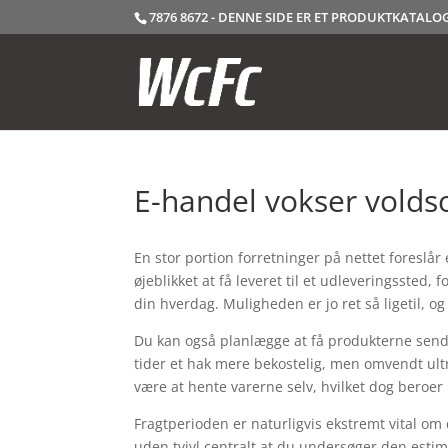
7876 8672 - DENNE SIDE ER ET PRODUKTKATAL
E-handel vokser vold
En stor portion forretninger på nettet foreslår 
øjeblikket at få leveret til et udleveringssted, f
din hverdag. Muligheden er jo ret så ligetil, og
Du kan også planlægge at få produkterne sendt
tider et hak mere bekostelig, men omvendt ultr
være at hente varerne selv, hvilket dog beroer
Fragtperioden er naturligvis ekstremt vital om 
uden tvivl centralt at du undersøger den est