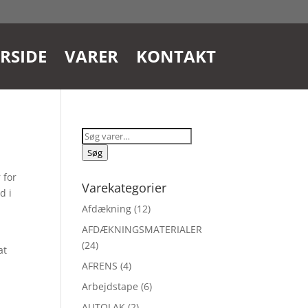
RSIDE
VARER
KONTAKT
Søg
efter:
Søg
 for
Varekategorier
d i
Afdækning
(12)
AFDÆKNINGSMATERIALER
(24)
at
AFRENS
(4)
Arbejdstape
(6)
t
AUTOLAK
(2)