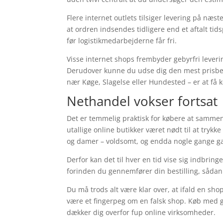
Flere internet outlets tilsiger levering på næ
at ordren indsendes tidligere end et aftalt ti
før logistikmedarbejderne får fri.
Visse internet shops frembyder gebyrfri leveri
Derudover kunne du udse dig den mest prisbevi
nær Køge, Slagelse eller Hundested – er at få kø
Nethandel vokser fortsat
Det er temmelig praktisk for købere at sammenh
utallige online butikker været nødt til at trykke
og damer – voldsomt, og endda nogle gange gar
Derfor kan det til hver en tid vise sig indbringe
forinden du gennemfører din bestilling, sådan a
Du må trods alt være klar over, at ifald en shop
være et fingerpeg om en falsk shop. Køb med g
dækker dig overfor fup online virksomheder.