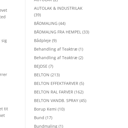
AUTOLAK & INDUSTRILAK
ævet
(39)
sted
BÅDMALING
(44)
BÅDMALNG FRA HEMPEL
(33)
 sig
Bådpleje
(9)
Behandling af Teaktræ
(1)
Behandling af Teaktræ
(2)
BEJDSE
(7)
errer
BELTON
(213)
BELTON EFFEKTFARVER
(5)
BELTON RAL FARVER
(162)
BELTON VANDB. SPRAY
(45)
t tit
Borup Kemi
(10)
ket
Bund
(17)
Bundmaling
(1)