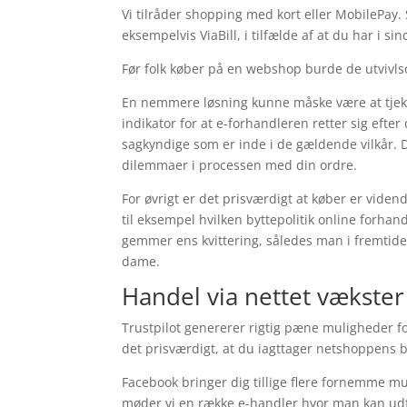
Vi tilråder shopping med kort eller MobilePay
eksempelvis ViaBill, i tilfælde af at du har i si
Før folk køber på en webshop burde de utvivlso
En nemmere løsning kunne måske være at tjekk
indikator for at e-forhandleren retter sig eft
sagkyndige som er inde i de gældende vilkår. De
dilemmaer i processen med din ordre.
For øvrigt er det prisværdigt at køber er vid
til eksempel hvilken byttepolitik online forhand
gemmer ens kvittering, således man i fremtide
dame.
Handel via nettet vækste
Trustpilot genererer rigtig pæne muligheder f
det prisværdigt, at du iagttager netshoppens
Facebook bringer dig tillige flere fornemme mul
møder vi en række e-handler hvor man kan udf