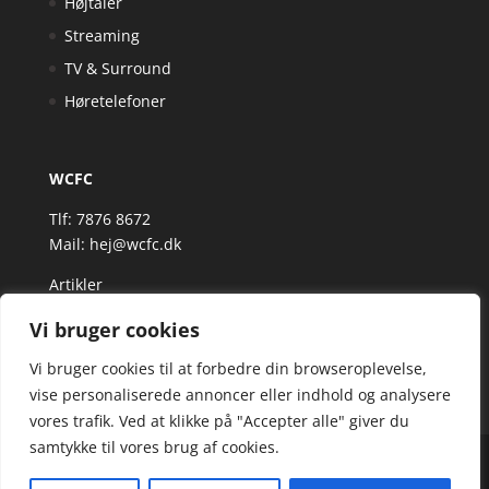
Højtaler
Streaming
TV & Surround
Høretelefoner
WCFC
Tlf: 7876 8672
Mail:
hej@wcfc.dk
Artikler
Vi bruger cookies
Vi bruger cookies til at forbedre din browseroplevelse,
vise personaliserede annoncer eller indhold og analysere
vores trafik. Ved at klikke på "Accepter alle" giver du
samtykke til vores brug af cookies.
Wcfc.dk er siden, der samler et bredt udvalg af