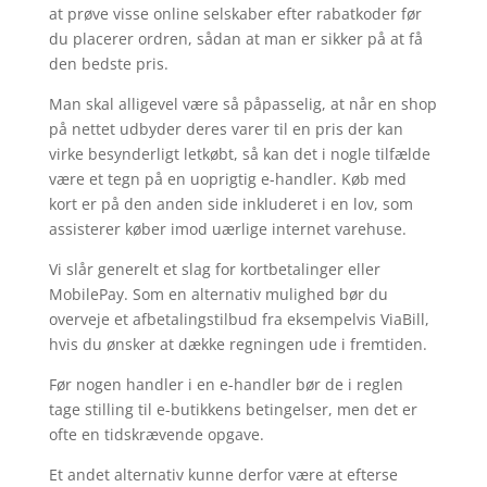
at prøve visse online selskaber efter rabatkoder før
du placerer ordren, sådan at man er sikker på at få
den bedste pris.
Man skal alligevel være så påpasselig, at når en shop
på nettet udbyder deres varer til en pris der kan
virke besynderligt letkøbt, så kan det i nogle tilfælde
være et tegn på en uoprigtig e-handler. Køb med
kort er på den anden side inkluderet i en lov, som
assisterer køber imod uærlige internet varehuse.
Vi slår generelt et slag for kortbetalinger eller
MobilePay. Som en alternativ mulighed bør du
overveje et afbetalingstilbud fra eksempelvis ViaBill,
hvis du ønsker at dække regningen ude i fremtiden.
Før nogen handler i en e-handler bør de i reglen
tage stilling til e-butikkens betingelser, men det er
ofte en tidskrævende opgave.
Et andet alternativ kunne derfor være at efterse