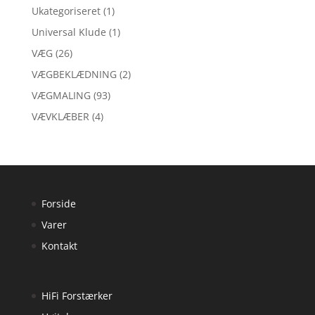
Ukategoriseret
(1)
Universal Klude
(1)
VÆG
(26)
VÆGBEKLÆDNING
(2)
VÆGMALING
(93)
VÆVKLÆBER
(4)
Forside
Varer
Kontakt
HiFi Forstærker