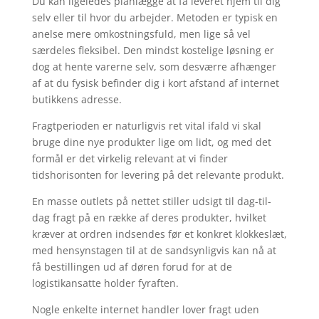
Du kan ligeledes planlægge at få leveret hjem til dig
selv eller til hvor du arbejder. Metoden er typisk en
anelse mere omkostningsfuld, men lige så vel
særdeles fleksibel. Den mindst kostelige løsning er
dog at hente varerne selv, som desværre afhænger
af at du fysisk befinder dig i kort afstand af internet
butikkens adresse.
Fragtperioden er naturligvis ret vital ifald vi skal
bruge dine nye produkter lige om lidt, og med det
formål er det virkelig relevant at vi finder
tidshorisonten for levering på det relevante produkt.
En masse outlets på nettet stiller udsigt til dag-til-
dag fragt på en række af deres produkter, hvilket
kræver at ordren indsendes før et konkret klokkeslæt,
med hensynstagen til at de sandsynligvis kan nå at
få bestillingen ud af døren forud for at de
logistikansatte holder fyraften.
Nogle enkelte internet handler lover fragt uden