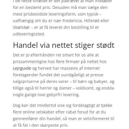
i de fleste tilfælde er det påkrævet at man indkøber
for en bestemt pris. Desuden må man vælge den
mest prisbevidste leveringsform, som typisk –
uafhængig om du er nær Fredericia, Hillerød eller
Skælskør – er at få leveret din bestilling til et
udleveringssted.
Handel via nettet stiger stødt
Det er jo efterhånden ret smart for os alle at
prissammenligne hos flere firmaer på nettet hos
Lejrguide
og herved har massevis af internet
foretagender fundet det uundgåeligt at presse
salgspriserne på deres varer – til børn og babyer, og
tillige også til herrer og damer – voldsomt, og endda
nogle gange love gebyrfri levering.
Dog kan det imidlertid vise sig fordelagtigt at tjekke
flere online selskaber efter rabat forud for at du
gennemfører din handel, så man er velinformeret til
at få fat i den skarpeste pris.