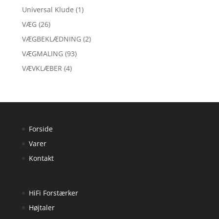
Universal Klude
(1)
VÆG
(26)
VÆGBEKLÆDNING
(2)
VÆGMALING
(93)
VÆVKLÆBER
(4)
Forside
Varer
Kontakt
HiFi Forstærker
Højtaler