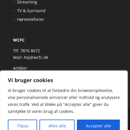
Streaming
TV & Surround
Høretelefoner
WCFC
Tlf: 7876 8672
Mail:
hej@wcfc.dk
Artikler
Vi bruger cookies
Vi bruger cookies til at forbedre din browseroplevelse,
vise personaliserede annoncer eller indhold og analysere
vores trafik. Ved at klikke på "Accepter alle" giver du
samtykke til vores brug af cookies.
Wcfc.dk er siden, der samler et bredt udvalg af
spændende varer. Siden er et affiiliatesite, og nogle
Tilpas
Afvis alle
Accepter alle