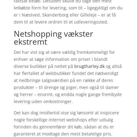
fastsat beløb. Desuden skulle du tage den mest
letkøbte form for levering, som tit – ligegyldigt om du
er i Næstved, Skanderborg eller Gilleleje – er at få
dem til at levere ordren til et udleveringssted.
Netshopping vækster
ekstremt
Det har vist sig at være vældig fremkommeligt for
enhver at søge information om priser i blandt
diverse butikker på nettet på
brugtharley.dk
og altså
har flertallet af webbutikker fundet det nødvendigt
at nedbringe salgsværdien på en række af deres
produkter – til drenge og piger, men også til damer
og herrer – enormt, og endda nogle gange frembyde
levering uden omkostninger.
Det kan dog imidlertid vise sig lønsomt at inspicere
nogle forskellige internet webshops efter udsalg
forinden du gennemfører dit køb, sådan at du er
garanteret at modtage den mest betalelige pris.