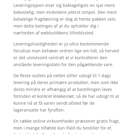
Leveringstypen viser sig beklageligvis en sjat mere
bekostelig, men endvidere yderst simpel. Den mest
betalelige fragtløsning er dog at hente pakken selv,
men dette betinges af at du opholder dig i
nærheden af webbutikkens tilholdssted.
Leveringshastigheden er jo ultra bestemmende
forudsat man behøver ordren lige om lidt, så herved
er det utvivlsomt centralt at vi kontrollerer den
anslåede leveringsdato for den pågældende vare.
De fleste outlets på nettet stiller udsigt til 1 dags
levering på deres primære produkter, men som ikke
desto mindre er afhængig af at bestillingen laves
forinden et konkret klokkeslæt, så de har udsigt til at
kunne nå at få varen sendt afsted før de
lageransatte har fyraften.
En række online virksomheder præsterer gratis fragt,
men i mange tilfælde kun ifald du bestiller for et