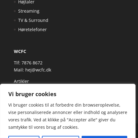
Højtaler
Streaming
TV & Surround
Høretelefoner
WCFC
Tlf: 7876 8672
Mail:
hej@wcfc.dk
Artikler
Vi bruger cookies
Vi bruger cookies til at forbedre din browseroplevelse,
vise personaliserede annoncer eller indhold og analysere
vores trafik. Ved at klikke på "Accepter alle" giver du
samtykke til vores brug af cookies.
Wcfc.dk er siden, der samler et bredt udvalg af