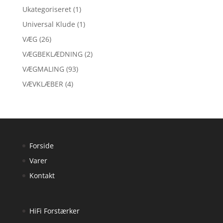
Ukategoriseret
(1)
Universal Klude
(1)
VÆG
(26)
VÆGBEKLÆDNING
(2)
VÆGMALING
(93)
VÆVKLÆBER
(4)
Forside
Varer
Kontakt
HiFi Forstærker