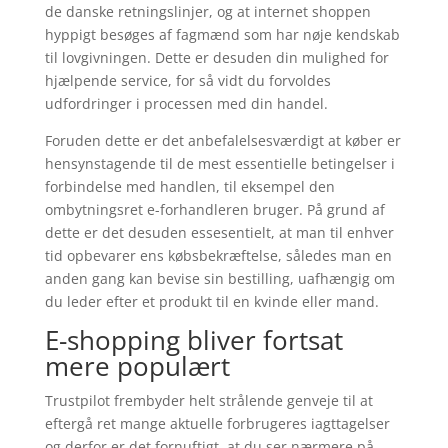
de danske retningslinjer, og at internet shoppen
hyppigt besøges af fagmænd som har nøje kendskab
til lovgivningen. Dette er desuden din mulighed for
hjælpende service, for så vidt du forvoldes
udfordringer i processen med din handel.
Foruden dette er det anbefalelsesværdigt at køber er
hensynstagende til de mest essentielle betingelser i
forbindelse med handlen, til eksempel den
ombytningsret e-forhandleren bruger. På grund af
dette er det desuden essesentielt, at man til enhver
tid opbevarer ens købsbekræftelse, således man en
anden gang kan bevise sin bestilling, uafhængig om
du leder efter et produkt til en kvinde eller mand.
E-shopping bliver fortsat
mere populært
Trustpilot frembyder helt strålende genveje til at
eftergå ret mange aktuelle forbrugeres iagttagelser
og derfor er det fornuftigt, at du ser nærmere på